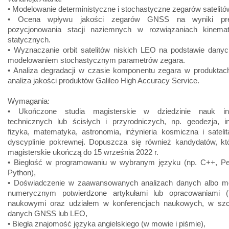
• Modelowanie deterministyczne i stochastyczne zegarów sateli
• Ocena wpływu jakości zegarów GNSS na wyniki pre
pozycjonowania stacji naziemnych w rozwiązaniach kinema
statycznych.
• Wyznaczanie orbit satelitów niskich LEO na podstawie dan
modelowaniem stochastycznym parametrów zegara.
• Analiza degradacji w czasie komponentu zegara w produktac
analiza jakości produktów Galileo High Accuracy Service.
Wymagania:
• Ukończone studia magisterskie w dziedzinie nauk inży
technicznych lub ścisłych i przyrodniczych, np. geodezja, in
fizyka, matematyka, astronomia, inżynieria kosmiczna i sateli
dyscyplinie pokrewnej. Dopuszcza się również kandydatów, któ
magisterskie ukończą do 15 września 2022 r.
• Biegłość w programowaniu w wybranym języku (np. C++, Perl
Python),
• Doświadczenie w zaawansowanych analizach danych albo m
numerycznym potwierdzone artykułami lub opracowaniami (p
naukowymi oraz udziałem w konferencjach naukowych, w szc
danych GNSS lub LEO,
• Biegła znajomość języka angielskiego (w mowie i piśmie),