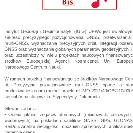
Instytut Geodezji i Geoinformatyki (IGiG) UPWr. jest światowy
zakresu precyzyjnego pozycjonowania GNSS, przetwarzania 
multi-GNSS, wyznaczania precyzyjnych orbit, integracji obser
GNSS oraz wyznaczania globalnych parametrów geodezyjnych. IG
oraz uczestniczy w wielu projektach naukowych finansowanyc
środków Europejskiej Agencji Kosmicznej, Unii Europejs
Narodowego Centrum Nauki.
W ramach projektu finansowanego ze środków Narodowego Cen
pt. Precyzyjne pozycjonowanie multi-GNSS oparte o stoc
modelowanie zegara (numer projektu: UMO-2021/43/O/ST10/0009
się nabór na stanowisko Stypendysty-Doktoranta.
Główne zadania:
• Ocena jakości zegarów atomowych (rubidowych, cezowych
wodorowych) na pokładach satelitów GNSS: GPS, GLONASS,
BeiDou. Analiza nieciągłości, opóźnień sprzętowych, analiza spek
variancja Allana.