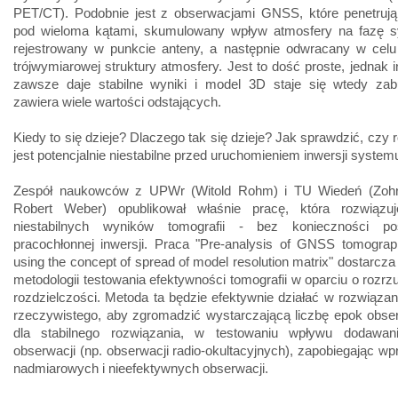
PET/CT). Podobnie jest z obserwacjami GNSS, które penetrują
pod wieloma kątami, skumulowany wpływ atmosfery na fazę sy
rejestrowany w punkcie anteny, a następnie odwracany w celu
trójwymiarowej struktury atmosfery. Jest to dość proste, jednak i
zawsze daje stabilne wyniki i model 3D staje się wtedy zab
zawiera wiele wartości odstających.
Kiedy to się dzieje? Dlaczego tak się dzieje? Jak sprawdzić, czy 
jest potencjalnie niestabilne przed uruchomieniem inwersji system
Zespół naukowców z UPWr (Witold Rohm) i TU Wiedeń (Zohr
Robert Weber) opublikował właśnie pracę, która rozwiązu
niestabilnych wyników tomografii - bez konieczności po
pracochłonnej inwersji. Praca "Pre-analysis of GNSS tomograp
using the concept of spread of model resolution matrix" dostarcza
metodologii testowania efektywności tomografii w oparciu o rozrz
rozdzielczości. Metoda ta będzie efektywnie działać w rozwiąza
rzeczywistego, aby zgromadzić wystarczającą liczbę epok obse
dla stabilnego rozwiązania, w testowaniu wpływu dodawa
obserwacji (np. obserwacji radio-okultacyjnych), zapobiegając w
nadmiarowych i nieefektywnych obserwacji.