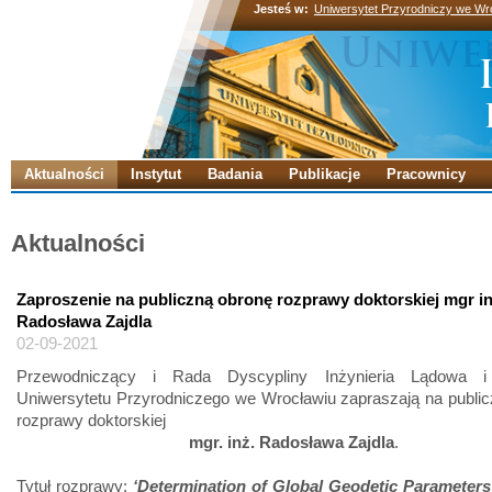
Jesteś w:
Uniwersytet Przyrodniczy we Wr
Aktualności
Instytut
Badania
Publikacje
Pracownicy
Aktualności
Zaproszenie na publiczną obronę rozprawy doktorskiej mgr in
Radosława Zajdla
02-09-2021
Przewodniczący i Rada Dyscypliny Inżynieria Lądowa i 
Uniwersytetu Przyrodniczego we Wrocławiu zapraszają na publi
rozprawy doktorskiej
mgr. inż. Radosława Zajdla
.
Tytuł rozprawy:
‘Determination of Global Geodetic Parameters