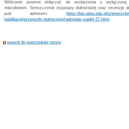
Widzowie powinni dołączać do wydarzenia z wyłączoną
mikrofonem. Streszczenie rozprawy doktorskiej oraz recenzje 
pod adresem:
https://bip.upwr.edu.pl/uniwersyte
habilitacje/przewody-doktorskie/radoslaw-zajdel-27.html
.
powrót do poprzedniej strony