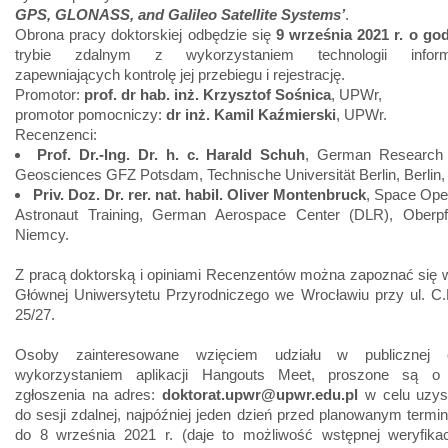
GPS, GLONASS, and Galileo Satellite Systems’
.
Obrona pracy doktorskiej odbędzie się
9 września 2021 r. o god
trybie zdalnym z wykorzystaniem technologii inform
zapewniających kontrolę jej przebiegu i rejestrację.
Promotor:
prof. dr hab. inż. Krzysztof Sośnica
, UPWr,
promotor pomocniczy:
dr inż. Kamil Kaźmierski
, UPWr.
Recenzenci:
Prof. Dr.-Ing. Dr. h. c. Harald Schuh
, German Research 
Geosciences GFZ Potsdam, Technische Universität Berlin, Berlin
Priv. Doz. Dr. rer. nat. habil. Oliver Montenbruck
, Space Ope
Astronaut Training, German Aerospace Center (DLR), Oberpfa
Niemcy.
Z pracą doktorską i opiniami Recenzentów można zapoznać się w
Głównej Uniwersytetu Przyrodniczego we Wrocławiu przy ul. C.
25/27.
Osoby zainteresowane wzięciem udziału w publicznej 
wykorzystaniem aplikacji Hangouts Meet, proszone są o 
zgłoszenia na adres:
doktorat.upwr@upwr.edu.pl
w celu uzysk
do sesji zdalnej, najpóźniej jeden dzień przed planowanym termine
do 8 września 2021 r. (daje to możliwość wstępnej weryfikacj