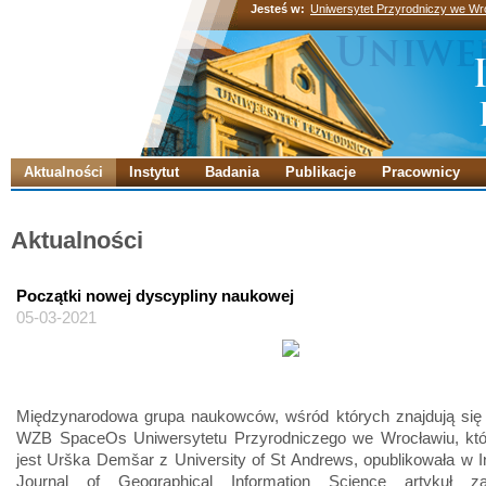
Jesteś w:
Uniwersytet Przyrodniczy we Wr
Aktualności
Instytut
Badania
Publikacje
Pracownicy
Aktualności
Początki nowej dyscypliny naukowej
05-03-2021
Międzynarodowa grupa naukowców, wśród których znajdują się
WZB SpaceOs Uniwersytetu Przyrodniczego we Wrocławiu, któr
jest Urška Demšar z University of St Andrews, opublikowała w In
Journal of Geographical Information Science artykuł za