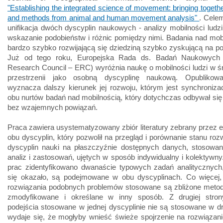
"Establishing the integrated science of movement: bringing togeth
and methods from animal and human movement analysis"
. Celem
unifikacja dwóch dyscyplin naukowych - analizy mobilności ludzi 
wskazanie podobieństw i różnic pomiędzy nimi. Badania nad mob
bardzo szybko rozwijającą się dziedziną szybko zyskującą na po
Już od tego roku, Europejska Rada ds. Badań Naukowych 
Research Council – ERC) wyróżnia naukę o mobilności ludzi w ś
przestrzenii jako osobną dyscyplinę naukową. Opublikow
wyznacza dalszy kierunek jej rozwoju, którym jest synchroniza
obu nurtów badań nad mobilnością, który dotychczas odbywał się
bez wzajemnych powiązań.
Praca zawiera usystematyzowany zbiór literatury zebrany przez 
obu dyscyplin, który pozwolił na przegląd i porównanie stanu ro
dyscyplin nauki na płaszczyźnie dostępnych danych, stosowa
analiz i zastosowań, ujętych w sposób indywidualny i kolektywn
prac zidentyfikowano dwanaście typowych zadań analitycznych,
się okazało, są podejmowane w obu dyscyplinach. Co więcej,
rozwiązania podobnych problemów stosowane są zbliżone metody
zmodyfikowane i określane w inny sposób. Z drugiej strony
podejścia stosowane w jednej dyscyplinie nie są stosowane w dr
wydaje się, że mogłyby wnieść świeże spojrzenie na rozwiązani