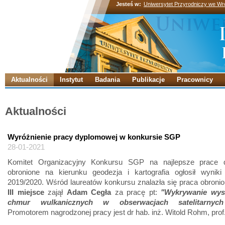
Jesteś w:
Uniwersytet Przyrodniczy we Wr
Aktualności
Instytut
Badania
Publikacje
Pracownicy
Aktualności
Wyróżnienie pracy dyplomowej w konkursie SGP
28-01-2021
Komitet Organizacyjny Konkursu SGP na najlepsze prace 
obronione na kierunku geodezja i kartografia ogłosił wyniki 
2019/2020. Wśród laureatów konkursu znalazła się praca obroni
III miejsce
zajął
Adam Cegła
za pracę pt:
"Wykrywanie wys
chmur wulkanicznych w obserwacjach satelitarny
Promotorem nagrodzonej pracy jest dr hab. inż. Witold Rohm, pro