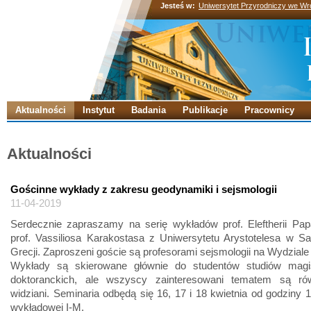
Jesteś w:
Uniwersytet Przyrodniczy we Wr
Aktualności
Instytut
Badania
Publikacje
Pracownicy
Aktualności
Gościnne wykłady z zakresu geodynamiki i sejsmologii
11-04-2019
Serdecznie zapraszamy na serię wykładów prof. Eleftherii Papa
prof. Vassiliosa Karakostasa z Uniwersytetu Arystotelesa w S
Grecji. Zaproszeni goście są profesorami sejsmologii na Wydziale
Wykłady są skierowane głównie do studentów studiów magis
doktoranckich, ale wszyscy zainteresowani tematem są ró
widziani. Seminaria odbędą się 16, 17 i 18 kwietnia od godziny 1
wykładowej I-M.