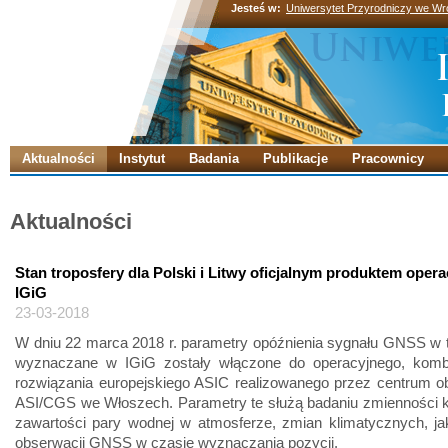
Jesteś w:
Uniwersytet Przyrodniczy we Wr
Aktualności
Instytut
Badania
Publikacje
Pracownicy
Aktualności
Stan troposfery dla Polski i Litwy oficjalnym produktem oper
IGiG
23-03-2018
W dniu 22 marca 2018 r. parametry opóźnienia sygnału GNSS w 
wyznaczane w IGiG zostały włączone do operacyjnego, kom
rozwiązania europejskiego ASIC realizowanego przez centrum o
ASI/CGS we Włoszech. Parametry te służą badaniu zmienności 
zawartości pary wodnej w atmosferze, zmian klimatycznych, jak
obserwacji GNSS w czasie wyznaczania pozycji.