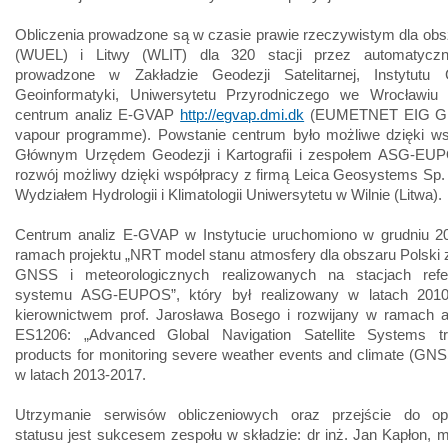
Obliczenia prowadzone są w czasie prawie rzeczywistym dla obs
(WUEL) i Litwy (WLIT) dla 320 stacji przez automatyczn
prowadzone w Zakładzie Geodezji Satelitarnej, Instytutu 
Geoinformatyki, Uniwersytetu Przyrodniczego we Wrocławi
centrum analiz E-GVAP
http://egvap.dmi.dk
(EUMETNET EIG G
vapour programme). Powstanie centrum było możliwe dzięki ws
Głównym Urzędem Geodezji i Kartografii i zespołem ASG-EUP
rozwój możliwy dzięki współpracy z firmą Leica Geosystems Sp. 
Wydziałem Hydrologii i Klimatologii Uniwersytetu w Wilnie (Litwa).
Centrum analiz E-GVAP w Instytucie uruchomiono w grudniu 2
ramach projektu „NRT model stanu atmosfery dla obszaru Polski
GNSS i meteorologicznych realizowanych na stacjach refe
systemu ASG-EUPOS”, który był realizowany w latach 201
kierownictwem prof. Jarosława Bosego i rozwijany w ramach 
ES1206: „Advanced Global Navigation Satellite Systems tr
products for monitoring severe weather events and climate (G
w latach 2013-2017.
Utrzymanie serwisów obliczeniowych oraz przejście do op
statusu jest sukcesem zespołu w składzie: dr inż. Jan Kapłon, m