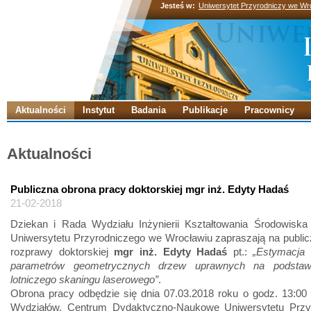
Jesteś w:
Uniwersytet Przyrodniczy we Wr
Aktualności
Instytut
Badania
Publikacje
Pracownicy
Aktualności
Publiczna obrona pracy doktorskiej mgr inż. Edyty Hadaś
21-02-2018
Dziekan i Rada Wydziału Inżynierii Kształtowania Środowiska 
Uniwersytetu Przyrodniczego we Wrocławiu zapraszają na publi
rozprawy doktorskiej
mgr inż. Edyty Hadaś
pt.:
„Estymacja
parametrów geometrycznych drzew uprawnych na podstaw
lotniczego skaningu laserowego”
.
Obrona pracy odbędzie się dnia 07.03.2018 roku o godz. 13:00
Wydziałów, Centrum Dydaktyczno-Naukowe Uniwersytetu Przy