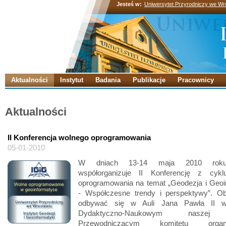
Jesteś w:
Uniwersytet Przyrodniczy we Wr
Aktualności
Instytut
Badania
Publikacje
Pracownicy
Aktualności
II Konferencja wolnego oprogramowania
05-01-2010
W dniach 13-14 maja 2010 roku 
współorganizuje II Konferencję z cyk
oprogramowania na temat „Geodezja i Geoi
- Współczesne trendy i perspektywy”. O
odbywać się w Auli Jana Pawła II 
Dydaktyczno-Naukowym naszej 
Przewodniczącym komitetu organiz