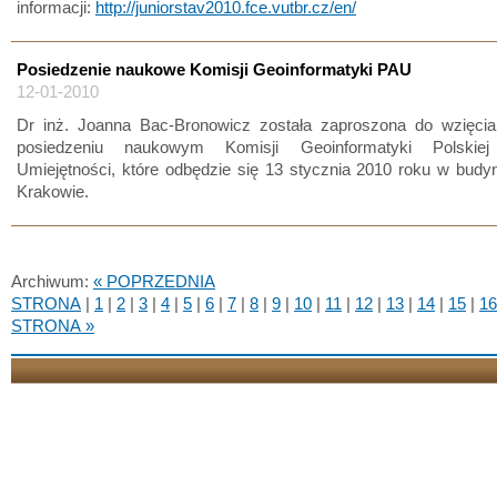
informacji:
http://juniorstav2010.fce.vutbr.cz/en/
Posiedzenie naukowe Komisji Geoinformatyki PAU
12-01-2010
Dr inż. Joanna Bac-Bronowicz została zaproszona do wzięcia
posiedzeniu naukowym Komisji Geoinformatyki Polskiej
Umiejętności, które odbędzie się 13 stycznia 2010 roku w bud
Krakowie.
Archiwum:
« POPRZEDNIA
STRONA
|
1
|
2
|
3
|
4
|
5
|
6
|
7
|
8
|
9
|
10
|
11
|
12
|
13
|
14
|
15
|
16
STRONA »