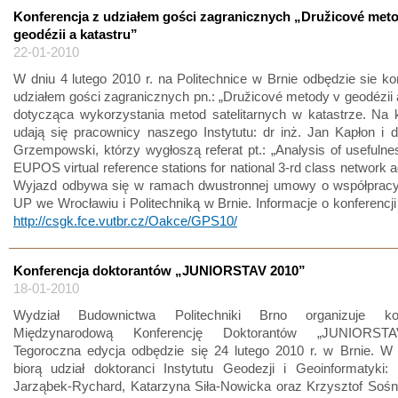
Konferencja z udziałem gości zagranicznych „Družicové met
geodézii a katastru”
22-01-2010
W dniu 4 lutego 2010 r. na Politechnice w Brnie odbędzie sie ko
udziałem gości zagranicznych pn.: „Družicové metody v geodézii a
dotycząca wykorzystania metod satelitarnych w katastrze. Na 
udają się pracownicy naszego Instytutu: dr inż. Jan Kapłon i dr
Grzempowski, którzy wygłoszą referat pt.: „Analysis of usefuln
EUPOS virtual reference stations for national 3-rd class network a
Wyjazd odbywa się w ramach dwustronnej umowy o współprac
UP we Wrocławiu i Politechniką w Brnie. Informacje o konferencji 
http://csgk.fce.vutbr.cz/Oakce/GPS10/
Konferencja doktorantów „JUNIORSTAV 2010”
18-01-2010
Wydział Budownictwa Politechniki Brno organizuje ko
Międzynarodową Konferencję Doktorantów „JUNIORST
Tegoroczna edycja odbędzie się 24 lutego 2010 r. w Brnie. W 
biorą udział doktoranci Instytutu Geodezji i Geoinformatyki:
Jarząbek-Rychard, Katarzyna Siła-Nowicka oraz Krzysztof Sośn