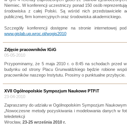
Niemiec. W konferencji uczestniczy ponad 150 osób reprezentuj
środowiska z całej Polski. Są wśród nich przedstawiciele adm
publicznej, firm komercyjnych oraz środowiska akademickiego.
Szczegóły konferencji dostępne na stronie internetowej po
www.gislab.up.wroc.pl/wogis2010
Zdjęcie pracowników IGiG
05-05-2010
Przypominamy, że 5 maja 2010 r. o 8:45 na schodach przed w
budynku od strony Placu Grunwaldzkiego będzie robione wspól
pracowników naszego Instytutu. Prosimy o punktualne przybycie.
XVII Ogólnopolskie Sympozjum Naukowe PTFiT
23-04-2010
Zapraszamy do udziału w Ogólnopolskim Sympozjum Naukowym
„Nowoczesne metody pozyskiwania i modelowania danych w fotog
teledetekcji
Wrocław,
23-25 września 2010 r.