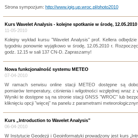
Strona sympozjum:
http://www.igig.up.wroc.pl/photo2010
Kurs Wavelet Analysis - kolejne spotkanie w środę, 12.05.2010
11-05-2010
Kolejny wykład kursu "Wavelet Analysis" prof. Kellera odbędzi
tygodniu ponownie wyjątkowo w środę, 12.05.2010 r. Rozpoczęc
godz. 12.15 w sali 137 CN-D. Zapraszamy!
Nowa funkcjonalność systemu METEO
07-04-2010
W ramach serwisu online stacji METEO dostępne są dobo
pomiarów temperatury, ciśnienia i wilgotności względnej wraz z
Wyniki te dostępne są na stronie stacji GNSS "WROC" lub bezp
kliknięciu opcji "więcej" na panelu z parametrami meteorologiczny
Kurs „Introduction to Wavelet Analysis”
06-04-2010
W Instytucie Geodezji i Geoinformatyki prowadzony jest kurs „Intr