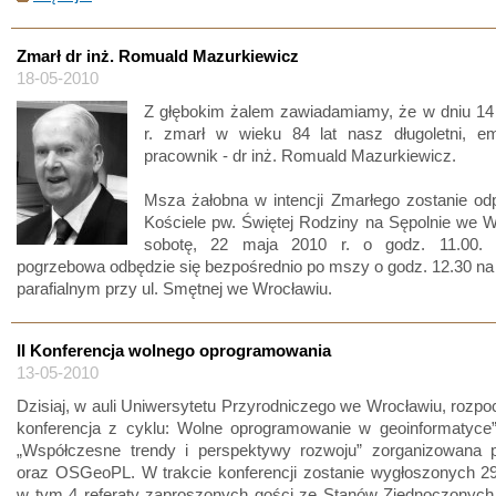
Zmarł dr inż. Romuald Mazurkiewicz
18-05-2010
Z głębokim żalem zawiadamiamy, że w dniu 14
r. zmarł w wieku 84 lat nasz długoletni, e
pracownik - dr inż. Romuald Mazurkiewicz.
Msza żałobna w intencji Zmarłego zostanie od
Kościele pw. Świętej Rodziny na Sępolnie we 
sobotę, 22 maja 2010 r. o godz. 11.00. 
pogrzebowa odbędzie się bezpośrednio po mszy o godz. 12.30 n
parafialnym przy ul. Smętnej we Wrocławiu.
II Konferencja wolnego oprogramowania
13-05-2010
Dzisiaj, w auli Uniwersytetu Przyrodniczego we Wrocławiu, rozpoc
konferencja z cyklu: Wolne oprogramowanie w geoinformatyce”
„Współczesne trendy i perspektywy rozwoju” zorganizowana 
oraz OSGeoPL. W trakcie konferencji zostanie wygłoszonych 29
w tym 4 referaty zaproszonych gości ze Stanów Zjednoczonych,