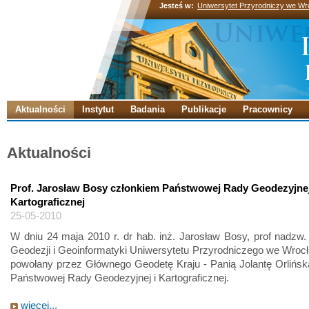
Jesteś w:
Uniwersytet Przyrodniczy we Wr
Aktualności
Instytut
Badania
Publikacje
Pracownicy
Aktualności
Prof. Jarosław Bosy członkiem Państwowej Rady Geodezyjnej
Kartograficznej
25-05-2010
W dniu 24 maja 2010 r. dr hab. inż. Jarosław Bosy, prof nadzw. 
Geodezji i Geoinformatyki Uniwersytetu Przyrodniczego we Wrocł
powołany przez Głównego Geodetę Kraju - Panią Jolantę Orlińsk
Państwowej Rady Geodezyjnej i Kartograficznej.
więcej...