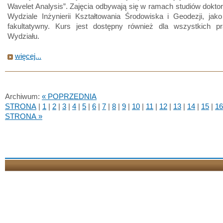
Wavelet Analysis”. Zajęcia odbywają się w ramach studiów dokto
Wydziale Inżynierii Kształtowania Środowiska i Geodezji, jak
fakultatywny. Kurs jest dostępny również dla wszystkich p
Wydziału.
więcej...
Archiwum:
« POPRZEDNIA
STRONA
|
1
|
2
|
3
|
4
|
5
|
6
|
7
|
8
|
9
|
10
|
11
|
12
|
13
|
14
|
15
|
16
STRONA »