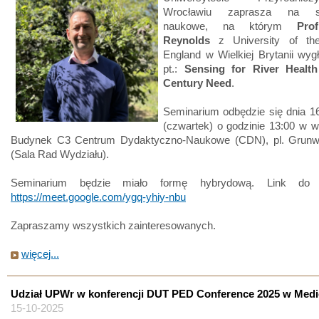
Wrocławiu zaprasza na se
naukowe, na którym
Pro
Reynolds
z University of th
England w Wielkiej Brytanii wyg
pt.:
Sensing for River Healt
Century Need
.
Seminarium odbędzie się dnia 16
(czwartek) o godzinie 13:00 w w
Budynek C3 Centrum Dydaktyczno-Naukowe (CDN), pl. Grunw
(Sala Rad Wydziału).
Seminarium będzie miało formę hybrydową. Link do s
https://meet.google.com/ygq-yhiy-nbu
Zapraszamy wszystkich zainteresowanych.
więcej...
Udział UPWr w konferencji DUT PED Conference 2025 w Medi
15-10-2025