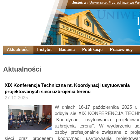
Jesteś w:
Uniwersytet Przyrodniczy we Wr
Aktualności
Instytut
Badania
Publikacje
Pracownicy
Aktualności
XIX Konferencja Techniczna nt. Koordynacji usytuowania
projektowanych sieci uzbrojenia terenu
27-10-2025
W dniach 16-17 października 2025 r.
odbyła się XIX KONFERENCJA TECHN
"Koordynacji usytuowania projektowa
uzbrojenia terenu". W wydarzeniu ucz
osoby profesjonalnie związane z proj
sieci oraz procesem koordynacji usytuowania projektowa