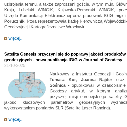
uzbrojenia terenu, a także zaproszeni goście, w tym m.in. Głó
Kraju, Lubelski WINGiK, Kujawsko-Pomorski WINGiK, przed
Urzędu Komunikacji Elektronicznej oraz pracownik IGIG
mgr i
Porucznik
, która reprezentowała kadrę kierowniczą Wojewódzkie
Geodezyjnej i Kartograficznej we Wrocławiu.
więcej...
Satelita Genesis przyczyni się do poprawy jakości produktów
geodezyjnych - nowa publikacja IGiG w Journal of Geodesy
21-10-2025
Naukowcy z Instytutu Geodezji i Geoin
Tomasz Kur
,
Joanna Najder
ora
Sośnica
- opublikowali w czasopiśmi
Geodesy
artykuł, w którym analiz
przyszłej misji europejskiego satelity
jakość kluczowych parametrów geodezyjnych wyznac
wykorzystaniem pomiarów SLR (Satellite Laser Ranging).
więcej...