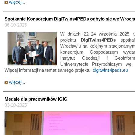
więcej...
Spotkanie Konsorcjum DigiTwins4PEDs odbyło się we Wrocła
06-10-2025
W dniach 22–24 września 2025 r.
projektu
DigiTwins4PEDs
spotkal
Wrocławiu na kolejnym stacjonarnym
konsorcjum. Gospodarzem wydar
Instytut Geodezji i Geoinfor
Uniwersytecie Przyrodniczym we 
Więcej informacji na temat samego projektu:
digitwins4peds.eu
więcej...
Medale dla pracowników IGiG
03-10-2025