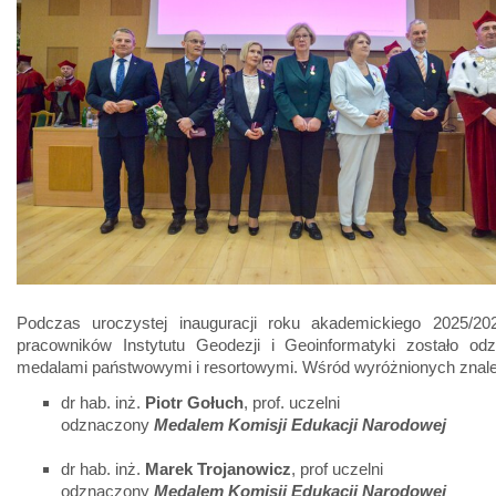
Podczas uroczystej inauguracji roku akademickiego 2025/202
pracowników Instytutu Geodezji i Geoinformatyki zostało od
medalami państwowymi i resortowymi. Wśród wyróżnionych znaleź
dr hab. inż.
Piotr Gołuch
, prof. uczelni
odznaczony
Medalem Komisji Edukacji Narodowej
dr hab. inż.
Marek Trojanowicz
, prof uczelni
odznaczony
Medalem Komisji Edukacji Narodowej