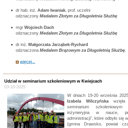
dr hab. inż.
Adam Iwaniak
, prof. uczelni
odznaczony
Medalem Złotym za Długoletnia Służbę
mgr
Wojciech Dach
odznaczony
Medalem Złotym za Długoletnia Służbę
dr inż.
Małgorzata Jarząbek-Rychard
odznaczona
Medalem Brązowym za Długoletnią Służbę
.
więcej...
Udział w seminarium szkoleniowym w Kwiejcach
03-10-2025
W dniach 19-20 września 202
Izabela Wilczyńska
wzięła 
seminarium szkoleniowym 
inżynieryjna w nauce, p
administracji", które odbyło się
(gmina Drawsko, powiat cza