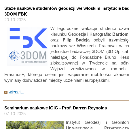
Staże naukowe studentów geodezji we włoskim instytucie b
3DOM FBK
20-10-2025
W tegoroczne wakacje studenci czwa
kierunku Geodezja i Kartografia:
Bartłom
oraz
Filip Badeja
odbyli trzymiesię
naukowy we Włoszech. Pracowali w r
jednostce badawczej 3DOM (3D Optical 
należącej do Fondazione Bruno Kess
zlokalizowanej w Trydencie na półn
Wyjazd zrealizowano w ramach 
Erasmus+, którego celem jest wspieranie mobilności akademi
wymiany doświadczeń między uczelniami europejskimi.
więcej...
Seminarium naukowe IGiG - Prof. Darren Reynolds
07-10-2025
Instytut Geodezji i Geoinfo
Uniwersytecie Przyrodn