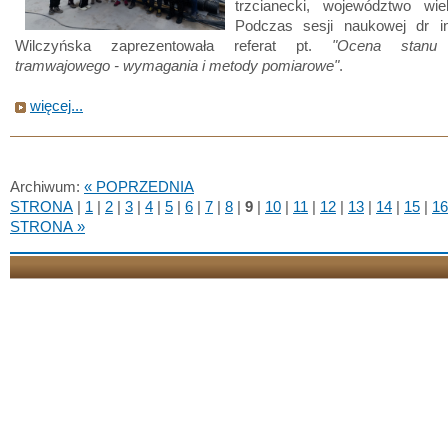
trzcianecki, województwo wiel
Podczas sesji naukowej dr in
Wilczyńska zaprezentowała referat pt.
"Ocena stanu 
tramwajowego - wymagania i metody pomiarowe"
.
więcej...
Archiwum:
« POPRZEDNIA
STRONA
|
1
|
2
|
3
|
4
|
5
|
6
|
7
|
8
|
9
|
10
|
11
|
12
|
13
|
14
|
15
|
16
STRONA »