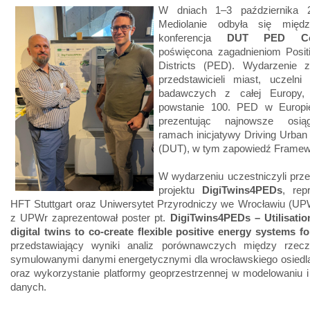
W dniach 1–3 października 
Mediolanie odbyła się międz
konferencja
DUT PED Con
poświęcona zagadnieniom Posit
Districts (PED). Wydarzenie z
przedstawicieli miast, uczelni i
badawczych z całej Europy, 
powstanie 100. PED w Europi
prezentując najnowsze osią
ramach inicjatywy Driving Urban 
(DUT), w tym zapowiedź Framewo
W wydarzeniu uczestniczyli prze
projektu
DigiTwins4PEDs
, rep
HFT Stuttgart oraz Uniwersytet Przyrodniczy we Wrocławiu (UP
z UPWr zaprezentował poster pt.
DigiTwins4PEDs – Utilisatio
digital twins to co-create flexible positive energy systems for
przedstawiający wyniki analiz porównawczych między rzecz
symulowanymi danymi energetycznymi dla wrocławskiego osiedl
oraz wykorzystanie platformy geoprzestrzennej w modelowaniu i 
danych.