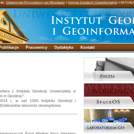
 w:
Uniwersytet Przyrodniczy we Wrocławiu
»
Instytut Geodezji i Geoinformatyki
» AKTUAL
Publikacje
Pracownicy
Dydaktyka
Kontakt
llera z Instytutu Geodezji Uniwersytetu w
is in Geodesy"
.
014 r., w sali 109G Instytutu Geodezji i
a Doktorantów obecność obowiązkowa.
nadchodzących Świąt Wielkiej Nocy składamy