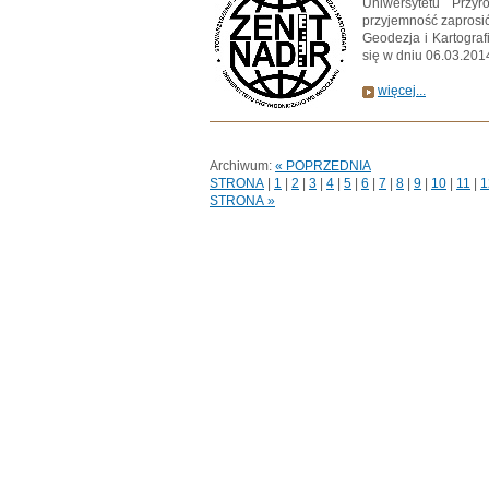
Uniwersytetu Przy
przyjemność zaprosić
Geodezja i Kartograf
się w dniu 06.03.2014
więcej...
Archiwum:
« POPRZEDNIA
STRONA
|
1
|
2
|
3
|
4
|
5
|
6
|
7
|
8
|
9
|
10
|
11
|
1
STRONA »