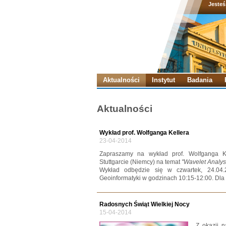
Jesteś
Aktualności
Instytut
Badania
Aktualności
Wykład prof. Wolfganga Kellera
23-04-2014
Zapraszamy na wykład prof. Wolfganga Ke
Stuttgarcie (Niemcy) na temat
"Wavelet Analys
Wykład odbędzie się w czwartek, 24.04.2
Geoinformatyki w godzinach 10:15-12:00. Dl
Radosnych Świąt Wielkiej Nocy
15-04-2014
Z okazji 