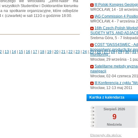
rodniczego we Wrocławiu „Zenit-Nadir” ma
III Polski Kongres Geolog
 wszystkich Studentów i Doktorantów kierunku
WROCŁAW, 14 - 18 września
ia na spotkanie organizacyjne, które odbędzie
 r. (czwartek) w sali 111G o godzinie 18:00.
IAG Commission 4 Positi
WROCŁAW, 4 - 7 września 
16th Czech-Polish Wo
SUDETY MTS. AND ADJAC
Srebrna Góra, 5 - 7 listopad
COST "GNSS4SWEC - Advan
tropospheric products for m
2
|
13
|
14
|
15
|
16
|
17
|
18
|
19
|
20
|
21
|
22
|
23
|
24
|
25
|
26
|
27
|
28
|
29
|
30
|
31
monitoring".
Wrocław, 29 września - 1 pa
Satelitarne metody wyzna
nawigacji
Wrocław, 02-04 czerwca 20
III Konferencja z cyklu 
Wrocław, 12-13 maj 2011
Kartka z kalendarza
Sierpień 2026
9
Niedziela
Efemerydy dla słońca: