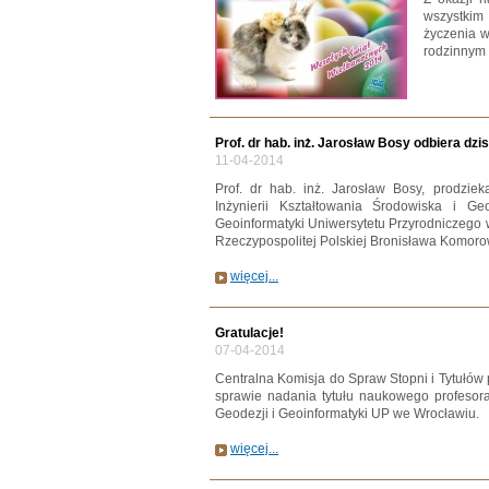
wszystki
życzenia w
rodzinnym 
Prof. dr hab. inż. Jarosław Bosy odbiera dzi
11-04-2014
Prof. dr hab. inż. Jarosław Bosy, prodziek
Inżynierii Kształtowania Środowiska i Ge
Geoinformatyki Uniwersytetu Przyrodniczego w
Rzeczypospolitej Polskiej Bronisława Komoro
więcej...
Gratulacje!
07-04-2014
Centralna Komisja do Spraw Stopni i Tytułó
sprawie nadania tytułu naukowego profesora
Geodezji i Geoinformatyki UP we Wrocławiu.
więcej...