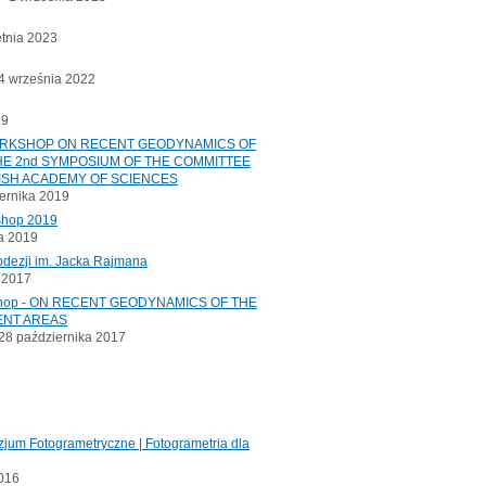
etnia 2023
 września 2022
19
ORKSHOP ON RECENT GEODYNAMICS OF
E 2nd SYMPOSIUM OF THE COMMITTEE
ISH ACADEMY OF SCIENCES
ernika 2019
shop 2019
a 2019
odezji im. Jacka Rajmana
a 2017
kshop - ON RECENT GEODYNAMICS OF THE
ENT AREAS
8 października 2017
jum Fotogrametryczne | Fotogrametria dla
2016