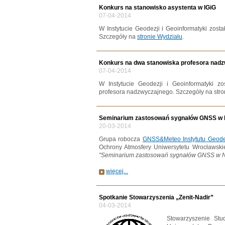
Konkurs na stanowisko asystenta w IGiG
07-04-2014
W Instytucie Geodezji i Geoinformatyki zost
Szczegóły na
stronie Wydziału
.
Konkurs na dwa stanowiska profesora nadz
07-04-2014
W Instytucie Geodezji i Geoinformatyki z
profesora nadzwyczajnego. Szczegóły na str
Seminarium zastosowań sygnałów GNSS w
20-03-2014
Grupa robocza
GNSS&Meteo Instytutu Geodez
Ochrony Atmosfery Uniwersytetu Wrocławski
"Seminarium zastosowań sygnałów GNSS w 
więcej...
Spotkanie Stowarzyszenia „Zenit-Nadir”
04-03-2014
Stowarzyszenie Stud