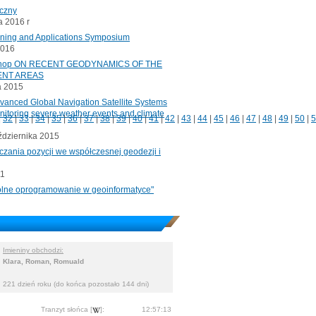
iczny
 2016 r
oning and Applications Symposium
2016
rkshop ON RECENT GEODYNAMICS OF THE
ENT AREAS
a 2015
ced Global Navigation Satellite Systems
onitoring severe weather events and climate
|
32
|
33
|
34
|
35
|
36
|
37
|
38
|
39
|
40
|
41
|
42
|
43
|
44
|
45
|
46
|
47
|
48
|
49
|
50
|
5
ździernika 2015
czania pozycji we współczesnej geodezji i
11
"Wolne oprogramowanie w geoinformatyce"
Imieniny obchodzi:
Klara, Roman, Romuald
221 dzień roku (do końca pozostało 144 dni)
Tranzyt słońca [
]:
12:57:13