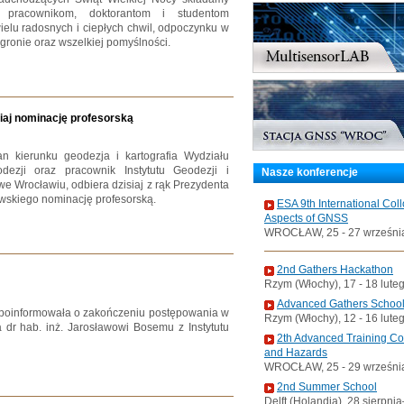
m pracownikom, doktorantom i studentom
ielu radosnych i ciepłych chwil, odpoczynku w
gronie oraz wszelkiej pomyślności.
siaj nominację profesorską
an kierunku geodezja i kartografia Wydziału
odezji oraz pracownik Instytutu Geodezji i
Nasze konferencje
e Wrocławiu, odbiera dzisiaj z rąk Prezydenta
wskiego nominację profesorską.
ESA 9th International Col
Aspects of GNSS
WROCŁAW, 25 - 27 wrześni
2nd Gathers Hackathon
Rzym (Włochy), 17 - 18 lute
Advanced Gathers Schoo
w poinformowała o zakończeniu postępowania w
Rzym (Włochy), 12 - 16 lute
 dr hab. inż. Jarosławowi Bosemu z Instytutu
2th Advanced Training C
and Hazards
WROCŁAW, 25 - 29 wrześni
2nd Summer School
Delft (Holandia), 28 sierpni