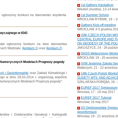
1st Gathers Hackathon
Wiedeń (Austria), 13-14 kwi
ał ogłoszony konkurs na stanowisko asystenta.
1st Summer School
WROCŁAW-RYBNIK, 19 – 24
Gathers Kick-off meeting
WROCŁAW, 4-5 grudnia 20
wyczajnego w IGiG
20th CZECH-POLISH W
CENTRAL EUROPE AND TH
ON GEODESY OF THE POL
ostał ogłoszony konkurs na dwa stanowiska
JAKUSZYCE, 24 - 26 paździ
onach Wydziału:
(konkurs 1)
oraz
(konkurs 2)
.
GNSS Meteorology Work
WROCŁAW, 19 - 20 wrześni
 Numerycznych Modelach Prognozy pogody
XXIII Jesienna Szkoła Ge
Wałbrzych, 21 - 22 wrześni
ji i Geoinformatyki
oraz Zakład Klimatologii i
18th Czech-Polish Wor
ego w dniu 28.03.2014 r. organizują wspólne
SUDETY MTS. AND ADJAC
Numerycznych Modelach Prognozy pogody"
.
SZKLARSKA PORĘBA, 26 - 2
EUREF 2017 Symposium
Wrocław, 17 - 19 maj 2017
EUREF 2017 Tutorial
Wrocław, 16 maj 2017
XX Ogólnopolskie Sympoz
geoinformacji
entów i Doktorantów Geodezji i Kartografii
Wrocław, 19 - 21 września 