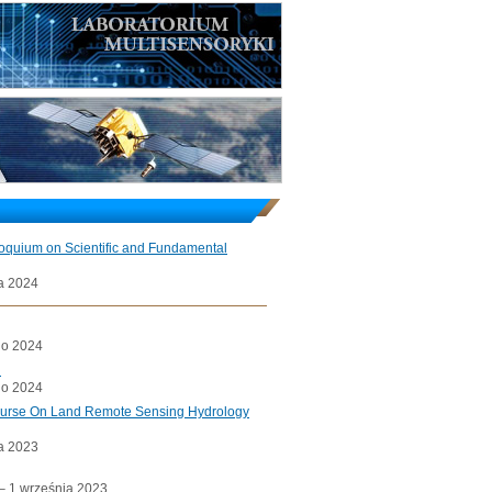
loquium on Scientific and Fundamental
a 2024
go 2024
l
go 2024
ourse On Land Remote Sensing Hydrology
a 2023
a– 1 września 2023