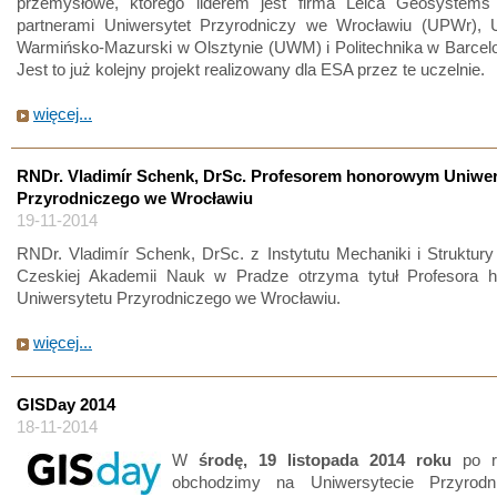
przemysłowe, którego liderem jest firma Leica Geosystems
partnerami Uniwersytet Przyrodniczy we Wrocławiu (UPWr), U
Warmińsko-Mazurski w Olsztynie (UWM) i Politechnika w Barcel
Jest to już kolejny projekt realizowany dla ESA przez te uczelnie.
więcej...
RNDr. Vladimír Schenk, DrSc. Profesorem honorowym Uniwer
Przyrodniczego we Wrocławiu
19-11-2014
RNDr. Vladimír Schenk, DrSc. z Instytutu Mechaniki i Struktur
Czeskiej Akademii Nauk w Pradze otrzyma tytuł Profesora 
Uniwersytetu Przyrodniczego we Wrocławiu.
więcej...
GISDay 2014
18-11-2014
W
środę, 19 listopada 2014 roku
po ra
obchodzimy na Uniwersytecie Przyrod