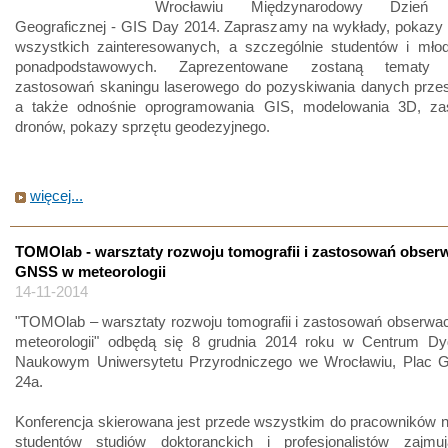
Wrocławiu Międzynarodowy Dzień I
Geograficznej - GIS Day 2014. Zapraszamy na wykłady, pokazy 
wszystkich zainteresowanych, a szczególnie studentów i młod
ponadpodstawowych. Zaprezentowane zostaną tematy 
zastosowań skaningu laserowego do pozyskiwania danych przes
a także odnośnie oprogramowania GIS, modelowania 3D, za
dronów, pokazy sprzętu geodezyjnego.
więcej...
TOMOlab - warsztaty rozwoju tomografii i zastosowań obserw
GNSS w meteorologii
14-11-2014
"TOMOlab – warsztaty rozwoju tomografii i zastosowań obserwa
meteorologii" odbędą się 8 grudnia 2014 roku w Centrum Dy
Naukowym Uniwersytetu Przyrodniczego we Wrocławiu, Plac G
24a.
Konferencja skierowana jest przede wszystkim do pracowników 
studentów studiów doktoranckich i profesjonalistów zajmu