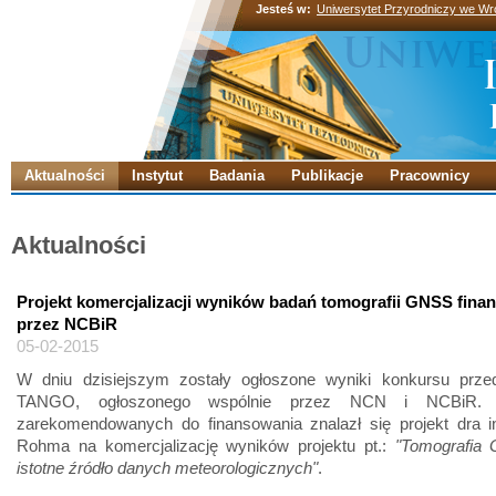
Jesteś w:
Uniwersytet Przyrodniczy we Wr
Aktualności
Instytut
Badania
Publikacje
Pracownicy
Aktualności
Projekt komercjalizacji wyników badań tomografii GNSS fin
przez NCBiR
05-02-2015
W dniu dzisiejszym zostały ogłoszone wyniki konkursu przed
TANGO, ogłoszonego wspólnie przez NCN i NCBiR. N
zarekomendowanych do finansowania znalazł się projekt dra in
Rohma na komercjalizację wyników projektu pt.:
"Tomografia
istotne źródło danych meteorologicznych"
.