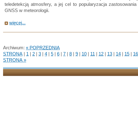
teledetekcją atmosfery, a jej cel to popularyzacja zastosowania
GNSS w meteorologii.
więcej...
Archiwum:
« POPRZEDNIA
STRONA
|
1
|
2
|
3
|
4
|
5
|
6
|
7
|
8
|
9
|
10
|
11
|
12
|
13
|
14
|
15
|
16
STRONA »