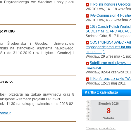
u Przyrodniczego we Wrocławiu przy placu
III Polski Kongres Geolog
WROCŁAW, 14 - 18 września
IAG Commission 4 Positi
WROCŁAW, 4 - 7 września 
16th Czech-Polish Wo
o w IGiG
SUDETY MTS. AND ADJAC
Srebrna Góra, 5 - 7 listopad
COST "GNSS4SWEC - Advan
ania Środowiska i Geodezji Uniwersytetu
tropospheric products for m
nkurs na stanowisko asystenta naukowego.
monitoring".
 r. do 31.10.2019 r. w Instytucie Geodezji i
Wrocław, 29 września - 1 pa
Satelitarne metody wyzna
nawigacji
Wrocław, 02-04 czerwca 20
III Konferencja z cyklu 
ków GNSS
Wrocław, 12-13 maj 2011
Kartka z kalendarza
łosił przetargi na zakup grawimetru oraz 8
zakupione w ramach projektu EPOS-PL.
odz. 11:30 na zakup grawimetru oraz 2018-02-
Sierpień 2026
8
zenie 2
.
Sobota
Efemerydy dla słońca: