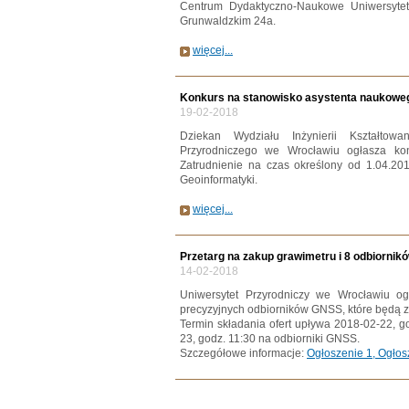
Centrum Dydaktyczno-Naukowe Uniwersytet
Grunwaldzkim 24a.
więcej...
Konkurs na stanowisko asystenta naukoweg
19-02-2018
Dziekan Wydziału Inżynierii Kształtow
Przyrodniczego we Wrocławiu ogłasza ko
Zatrudnienie na czas określony od 1.04.2018
Geoinformatyki.
więcej...
Przetarg na zakup grawimetru i 8 odbiorni
14-02-2018
Uniwersytet Przyrodniczy we Wrocławiu og
precyzyjnych odbiorników GNSS, które będą 
Termin składania ofert upływa 2018-02-22, g
23, godz. 11:30 na odbiorniki GNSS.
Szczegółowe informacje:
Ogłoszenie 1,
Ogłos