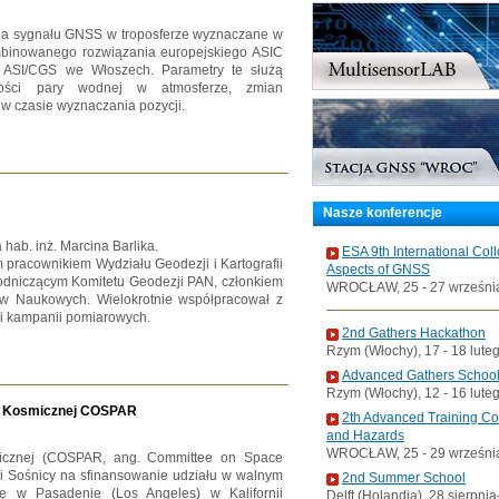
nia sygnału GNSS w troposferze wyznaczane w
mbinowanego rozwiązania europejskiego ASIC
e ASI/CGS we Włoszech. Parametry te służą
tości pary wodnej w atmosferze, zmian
 w czasie wyznaczania pozycji.
Nasze konferencje
 hab. inż. Marcina Barlika.
ESA 9th International Col
ym pracownikiem Wydziału Geodezji i Kartografii
Aspects of GNSS
wodniczącym Komitetu Geodezji PAN, członkiem
WROCŁAW, 25 - 27 wrześni
łów Naukowych. Wielokrotnie współpracował z
i kampanii pomiarowych.
2nd Gathers Hackathon
Rzym (Włochy), 17 - 18 lute
Advanced Gathers Schoo
Rzym (Włochy), 12 - 16 lute
ni Kosmicznej COSPAR
2th Advanced Training C
and Hazards
WROCŁAW, 25 - 29 wrześni
micznej (COSPAR, ang. Committee on Space
wi Sośnicy na sfinansowanie udziału w walnym
2nd Summer School
ię w Pasadenie (Los Angeles) w Kalifornii
Delft (Holandia), 28 sierpni