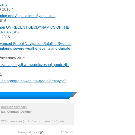
iczny
 2016 r
oning and Applications Symposium
2016
rkshop ON RECENT GEODYNAMICS OF THE
ENT AREAS
a 2015
ced Global Navigation Satellite Systems
onitoring severe weather events and climate
ździernika 2015
czania pozycji we współczesnej geodezji i
11
"Wolne oprogramowanie w geoinformatyce"
Imieniny obchodzi:
Iza, Cyprian, Dominik
220 dzień roku (do końca pozostało 145 dni)
Tranzyt słońca [
]:
12:57:22