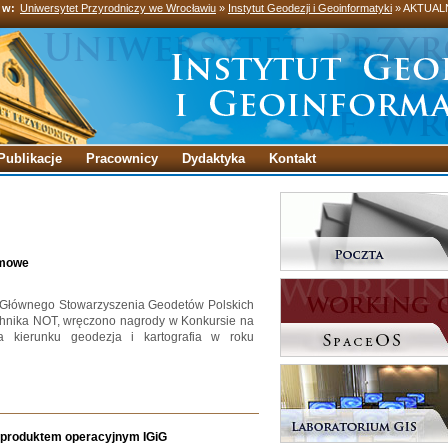
 w:
Uniwersytet Przyrodniczy we Wrocławiu
»
Instytut Geodezji i Geoinformatyki
» AKTUAL
Publikacje
Pracownicy
Dydaktyka
Kontakt
omowe
 Głównego Stowarzyszenia Geodetów Polskich
nika NOT, wręczono nagrody w Konkursie na
 kierunku geodezja i kartografia w roku
ym produktem operacyjnym IGiG