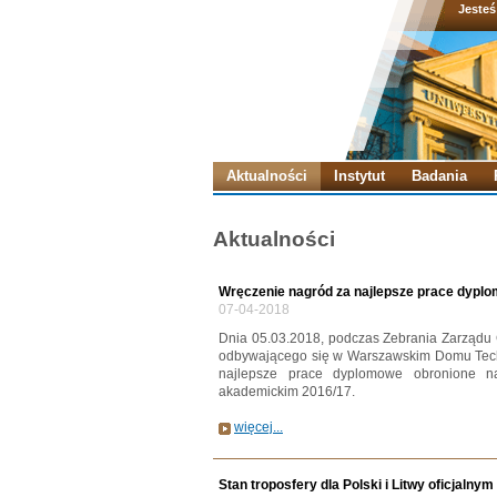
Jesteś
Aktualności
Instytut
Badania
Aktualności
Wręczenie nagród za najlepsze prace dypl
07-04-2018
Dnia 05.03.2018, podczas Zebrania Zarządu
odbywającego się w Warszawskim Domu Tech
najlepsze prace dyplomowe obronione na
akademickim 2016/17.
więcej...
Stan troposfery dla Polski i Litwy oficjaln