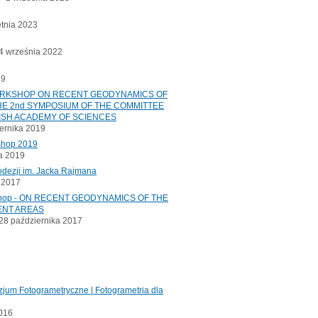
etnia 2023
 września 2022
19
ORKSHOP ON RECENT GEODYNAMICS OF
E 2nd SYMPOSIUM OF THE COMMITTEE
ISH ACADEMY OF SCIENCES
ernika 2019
shop 2019
a 2019
odezji im. Jacka Rajmana
a 2017
kshop - ON RECENT GEODYNAMICS OF THE
ENT AREAS
8 października 2017
jum Fotogrametryczne | Fotogrametria dla
2016