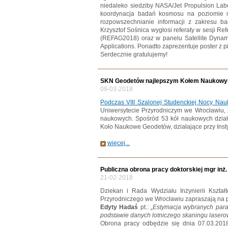
niedaleko siedziby NASA/Jet Propulsion Lab
koordynacja badań kosmosu na poziomie 
rozpowszechnianie informacji z zakresu 
Krzysztof Sośnica wygłosi referaty w sesji Re
(REFAG2018) oraz w panelu Satellite Dynam
Applications. Ponadto zaprezentuje poster z
Serdecznie gratulujemy!
SKN Geodetów najlepszym Kołem Naukow
09-03-2018
Podczas VIII Szalonej Studenckiej Nocy Nau
Uniwersytecie Przyrodniczym we Wrocławiu, 
naukowych. Spośród 53 kół naukowych dział
Koło Naukowe Geodetów, działające przy Insty
więcej...
Publiczna obrona pracy doktorskiej mgr inż
21-02-2018
Dziekan i Rada Wydziału Inżynierii Kształ
Przyrodniczego we Wrocławiu zapraszają na p
Edyty Hadaś
pt.:
„Estymacja wybranych par
podstawie danych lotniczego skaningu laser
Obrona pracy odbędzie się dnia 07.03.201