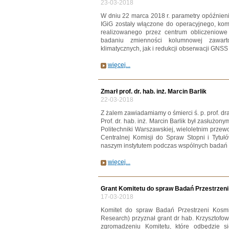
23-03-2018
W dniu 22 marca 2018 r. parametry opóźnie
IGiG zostały włączone do operacyjnego, ko
realizowanego przez centrum obliczeniow
badaniu zmienności kolumnowej zawar
klimatycznych, jak i redukcji obserwacji GNSS
więcej...
Zmarł prof. dr. hab. inż. Marcin Barlik
22-03-2018
Z żalem zawiadamiamy o śmierci ś. p. prof. dra
Prof. dr. hab. inż. Marcin Barlik był zasłużon
Politechniki Warszawskiej, wieloletnim prze
Centralnej Komisji do Spraw Stopni i Tytu
naszym instytutem podczas wspólnych badań 
więcej...
Grant Komitetu do spraw Badań Przestrze
17-03-2018
Komitet do spraw Badań Przestrzeni Kos
Research) przyznał grant dr hab. Krzysztofo
zgromadzeniu Komitetu, które odbędzie s