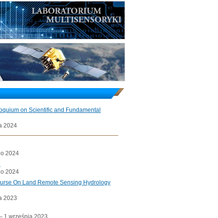
loquium on Scientific and Fundamental
a 2024
go 2024
l
go 2024
ourse On Land Remote Sensing Hydrology
a 2023
a– 1 września 2023