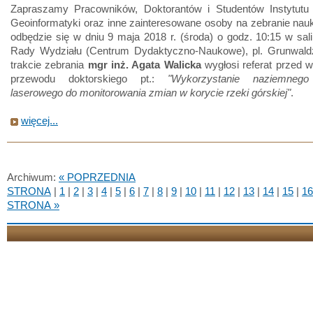
Zapraszamy Pracowników, Doktorantów i Studentów Instytutu 
Geoinformatyki oraz inne zainteresowane osoby na zebranie nau
odbędzie się w dniu 9 maja 2018 r. (środa) o godz. 10:15 w sal
Rady Wydziału (Centrum Dydaktyczno-Naukowe), pl. Grunwald
trakcie zebrania
mgr inż. Agata Walicka
wygłosi referat przed 
przewodu doktorskiego pt.:
"Wykorzystanie naziemnego
laserowego do monitorowania zmian w korycie rzeki górskiej"
.
więcej...
Archiwum:
« POPRZEDNIA
STRONA
|
1
|
2
|
3
|
4
|
5
|
6
|
7
|
8
|
9
|
10
|
11
|
12
|
13
|
14
|
15
|
16
STRONA »