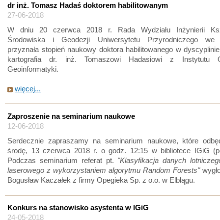
dr inż. Tomasz Hadaś doktorem habilitowanym
27-06-2018
W dniu 20 czerwca 2018 r. Rada Wydziału Inżynierii Ksz
Środowiska i Geodezji Uniwersytetu Przyrodniczego we 
przyznała stopień naukowy doktora habilitowanego w dyscyplinie
kartografia dr. inż. Tomaszowi Hadasiowi z Instytutu G
Geoinformatyki.
więcej...
Zaproszenie na seminarium naukowe
12-06-2018
Serdecznie zapraszamy na seminarium naukowe, które odbę
środę, 13 czerwca 2018 r. o godz. 12:15 w bibliotece IGiG (p
Podczas seminarium referat pt.
"Klasyfikacja danych lotnicze
laserowego z wykorzystaniem algorytmu Random Forests"
wygło
Bogusław Kaczałek z firmy Opegieka Sp. z o.o. w Elblągu.
Konkurs na stanowisko asystenta w IGiG
24-05-2018