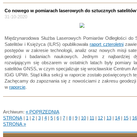
Co nowego w pomiarach laserowych do sztucznych satelitów
31-10-2020
Międzynarodowa Służba Laserowych Pomiarów Odległości do 
Satelitów i Księżyca (ILRS) opublikowała
raport czteroletni
zawier
postępów w zakresie technologii, analiz oraz nowych misji sate
geodezji i badaniach naukowych. Jednym z najbardziej d
rozwijającym się obszarem w ostatnich latach były pomiary l
satelitów GNSS, w czym specjalizuje się wrocławskie Centrum An
IGiG UPWr. Stąd kilka sekcji w raporcie zostało poświęconych te
Zachęcamy do zapoznania się z nowościami z zakresu geodezji s
w
raporcie
.
Archiwum:
« POPRZEDNIA
STRONA
|
1
|
2
|
3
|
4
|
5
|
6
|
7
|
8
|
9
|
10
|
11
|
12
|
13
|
14
|
15
|
16
STRONA »