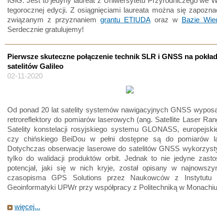
IGiG. Jest to jedyny laureat z Uniwersytetu Przyrodniczego we 
tegorocznej edycji. Z osiągnięciami laureata można się zapozn
związanym z przyznaniem
grantu ETIUDA
oraz w
Bazie Wi
Serdecznie gratulujemy!
Pierwsze skuteczne połączenie technik SLR i GNSS na pokła
satelitów Galileo
02-11-2020
Od ponad 20 lat satelity systemów nawigacyjnych GNSS wypos
retroreflektory do pomiarów laserowych (ang. Satellite Laser Ran
Satelity konstelacji rosyjskiego systemu GLONASS, europejski
czy chińskiego BeiDou w pełni dostępne są do pomiarów l
Dotychczas obserwacje laserowe do satelitów GNSS wykorzyst
tylko do walidacji produktów orbit. Jednak to nie jedyne zast
potencjał, jaki się w nich kryje, został opisany w najnowsz
czasopisma GPS Solutions przez Naukowców z Instytutu G
Geoinformatyki UPWr przy współpracy z Politechniką w Monachi
więcej...