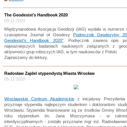
The Geodesist’s Handbook 2020
09-11-2020
Międzynarodowa Asocjacja Geodezji (IAG) wydała w numerze 
czasopisma Journal of Geodesy
Podręcznik Geodezyjny 2
Geodesist’s Handbook 2020"
. Podręcznik zawiera opis p
najważniejszych badaniach naukowych związanych z geod
aktywności grup roboczych IAG, w tym naukowców z Polski.
Zapraszamy do lektury.
Radosław Zajdel stypendystą Miasta Wrocław
05-11-2020
Wrocławskie Centrum Akademickie
z inicjatywy Prezydenta
przyznaje stypendia najlepszym studentom i doktorantom stud
Wrocławiu. Stypendia finansowane są ze środków Gminy Wroc
roku stypendium im. Jana Mozrzymasa - w zakres
interdyscyplinarnych - zostało przyznane mgr inż. Radosławowi