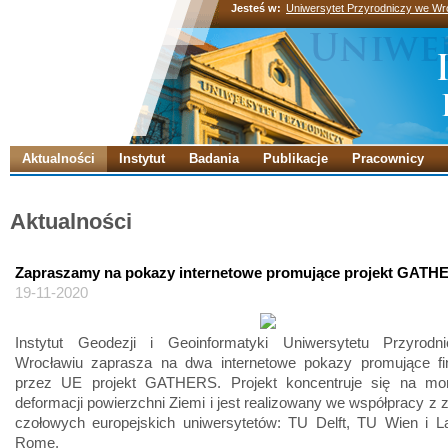
Jesteś w:
Uniwersytet Przyrodniczy we Wr
Aktualności
Instytut
Badania
Publikacje
Pracownicy
Aktualności
Zapraszamy na pokazy internetowe promujące projekt GATH
19-11-2020
Instytut Geodezji i Geoinformatyki Uniwersytetu Przyrod
Wrocławiu zaprasza na dwa internetowe pokazy promujące f
przez UE projekt GATHERS. Projekt koncentruje się na mon
deformacji powierzchni Ziemi i jest realizowany we współpracy z 
czołowych europejskich uniwersytetów: TU Delft, TU Wien i L
Rome.