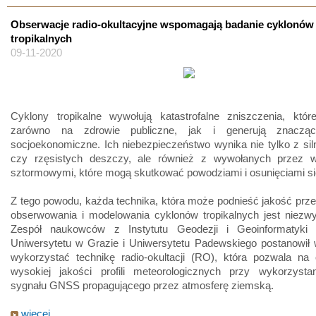
Obserwacje radio-okultacyjne wspomagają badanie cyklonów
tropikalnych
09-11-2020
Cyklony tropikalne wywołują katastrofalne zniszczenia, któr
zarówno na zdrowie publiczne, jak i generują znaczą
socjoekonomiczne. Ich niebezpieczeństwo wynika nie tylko z sil
czy rzęsistych deszczy, ale również z wywołanych przez wi
sztormowymi, które mogą skutkować powodziami i osunięciami si
Z tego powodu, każda technika, która może podnieść jakość prz
obserwowania i modelowania cyklonów tropikalnych jest niezwy
Zespół naukowców z Instytutu Geodezji i Geoinformatyki
Uniwersytetu w Grazie i Uniwersytetu Padewskiego postanowił 
wykorzystać technikę radio-okultacji (RO), która pozwala na 
wysokiej jakości profili meteorologicznych przy wykorzystan
sygnału GNSS propagującego przez atmosferę ziemską.
więcej...