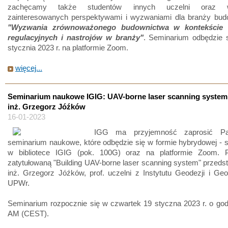
zachęcamy także studentów innych uczelni oraz ws
zainteresowanych perspektywami i wyzwaniami dla branży budo
"Wyzwania zrównoważonego budownictwa w kontekści
regulacyjnych i nastrojów w branży"
. Seminarium odbędzie s
stycznia 2023 r. na platformie Zoom.
więcej...
Seminarium naukowe IGIG: UAV-borne laser scanning system 
inż. Grzegorz Jóźków
16-01-2023
IGG ma przyjemność zaprosić P
seminarium naukowe, które odbędzie się w formie hybrydowej - s
w bibliotece IGIG (pok. 100G) oraz na platformie Zoom. P
zatytułowaną "Building UAV-borne laser scanning system" przedst
inż. Grzegorz Jóźków, prof. uczelni z Instytutu Geodezji i Geo
UPWr.
Seminarium rozpocznie się w czwartek 19 styczna 2023 r. o god
AM (CEST).