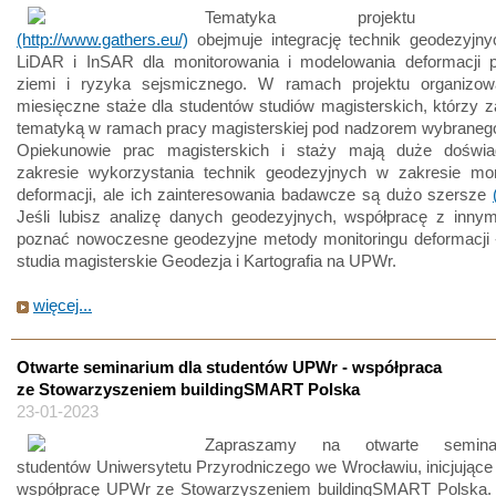
Tematyka projektu G
(http://www.gathers.eu/)
obejmuje integrację technik geodezyjn
LiDAR i InSAR dla monitorowania i modelowania deformacji p
ziemi i ryzyka sejsmicznego. W ramach projektu organizo
miesięczne staże dla studentów studiów magisterskich, którzy z
tematyką w ramach pracy magisterskiej pod nadzorem wybranego
Opiekunowie prac magisterskich i staży mają duże doświ
zakresie wykorzystania technik geodezyjnych w zakresie mon
deformacji, ale ich zainteresowania badawcze są dużo szersze
Jeśli lubisz analizę danych geodezyjnych, współpracę z innym
poznać nowoczesne geodezyjne metody monitoringu deformacji -
studia magisterskie Geodezja i Kartografia na UPWr.
więcej...
Otwarte seminarium dla studentów UPWr - współpraca
ze Stowarzyszeniem buildingSMART Polska
23-01-2023
Zapraszamy na otwarte semina
studentów Uniwersytetu Przyrodniczego we Wrocławiu, inicjujące
współpracę UPWr ze Stowarzyszeniem buildingSMART Polska. 