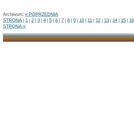
Archiwum:
« POPRZEDNIA
STRONA
|
1
|
2
|
3
|
4
|
5
|
6
|
7
|
8
|
9
|
10
|
11
|
12
|
13
|
14
|
15
|
16
STRONA »