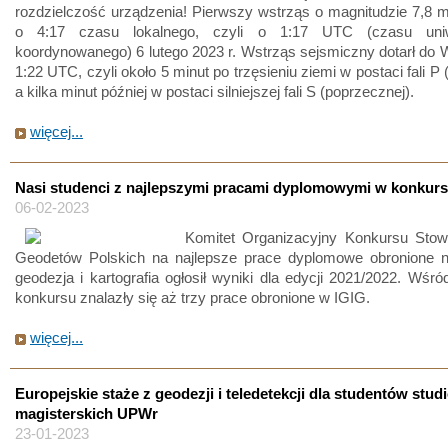
rozdzielczość urządzenia! Pierwszy wstrząs o magnitudzie 7,8 m
o 4:17 czasu lokalnego, czyli o 1:17 UTC (czasu uniw
koordynowanego) 6 lutego 2023 r. Wstrząs sejsmiczny dotarł do 
1:22 UTC, czyli około 5 minut po trzęsieniu ziemi w postaci fali P 
a kilka minut później w postaci silniejszej fali S (poprzecznej).
więcej...
Nasi studenci z najlepszymi pracami dyplomowymi w konkur
06-02-2023
Komitet Organizacyjny Konkursu Stow
Geodetów Polskich na najlepsze prace dyplomowe obronione n
geodezja i kartografia ogłosił wyniki dla edycji 2021/2022. Wśró
konkursu znalazły się aż trzy prace obronione w IGIG.
więcej...
Europejskie staże z geodezji i teledetekcji dla studentów stud
magisterskich UPWr
23-01-2023