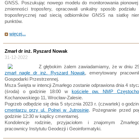
GNSS. Poszukując nowego modelu do monitorowania pionowej 
zmienności troposfery, opracowali unikalny sposób podziału p
troposferycznej nad siecią odbiorników GNSS na siatkę nier
punktów.
więcej...
Zmarł dr inż. Ryszard Nowak
31-12-2022
Z głębokim żalem zawiadamiamy, że w dniu 29.
zmarł nagle dr inż. Ryszard Nowak
, emerytowany pracownik
Gospodarki Przestrzennej.
Msza Święta w intencji Zmarłego zostanie odprawiona dnia 4 stycz
(środa) o godzinie 18:00 w
kościele pw. NMP Częstocho
Kochanowskiego 11, Wrocław-Zalesie.
Pogrzeb odbędzie się dnia 5 stycznia 2023 r. (czwartek) o godzin
cmentarzu przy ul. Polnej w Jutrosinie
. Pożegnanie przed p
godzinie 12:30 w kaplicy cmentarnej.
Kondolencje rodzinie, przyjaciołom i znajomym Zmarłego
pracownicy Instytutu Geodezji i Geoinformatyki.