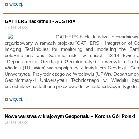
więcej...
GATHERS hackathon - AUSTRIA
07-04-2023
GATHERS-hack datadive to dwudniowy
organizowany w ramach projektu "GATHERS – Integration of Ge
imAging TecHniques for monitoring and modelling the Eart
defoRmations and Seismic risk" w dniach 13-14 kwietn
Departamencie Geodezji i Geoinformatyki Uniwersytetu Tech
Wiedniu (TU Wien) we współpracy z Instytutem Geodezji i Geoi
Uniwersytetu Przyrodniczego we Wrocławiu (UPWr). Departament
Geoinformatyki Uniwersytetu Technicznego w Wiedniu będ
uczestników hackathonu przez dwa dni w nadchodzącym tygodniu
więcej...
Nowa warstwa w krajowym Geoportalu – Korona Gór Polski
06-04-2023