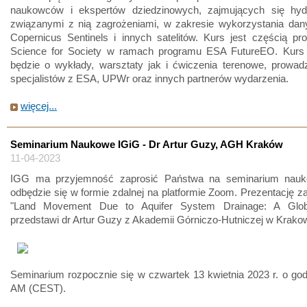
naukowców i ekspertów dziedzinowych, zajmujących się hydr
związanymi z nią zagrożeniami, w zakresie wykorzystania dany
Copernicus Sentinels i innych satelitów. Kurs jest częścią p
Science for Society w ramach programu ESA FutureEO. Kurs o
będzie o wykłady, warsztaty jak i ćwiczenia terenowe, prowad
specjalistów z ESA, UPWr oraz innych partnerów wydarzenia.
więcej...
Seminarium Naukowe IGiG - Dr Artur Guzy, AGH Kraków
11-04-2023
IGG ma przyjemność zaprosić Państwa na seminarium nauk
odbędzie się w formie zdalnej na platformie Zoom. Prezentację z
"Land Movement Due to Aquifer System Drainage: A Globa
przedstawi dr Artur Guzy z Akademii Górniczo-Hutniczej w Krakow
Seminarium rozpocznie się w czwartek 13 kwietnia 2023 r. o god
AM (CEST).