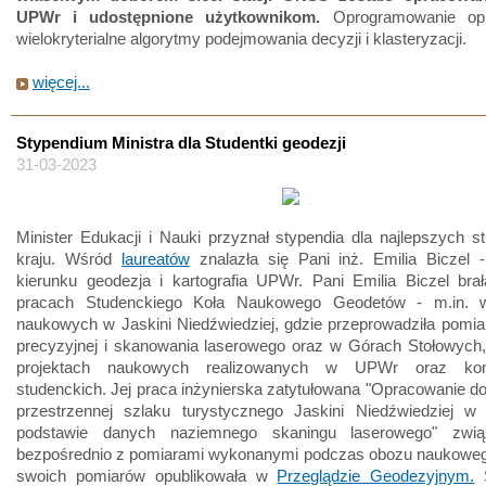
UPWr i udostępnione użytkownikom.
Oprogramowanie op
wielokryterialne algorytmy podejmowania decyzji i klasteryzacji.
więcej...
Stypendium Ministra dla Studentki geodezji
31-03-2023
Minister Edukacji i Nauki przyznał stypendia dla najlepszych 
kraju. Wśród
laureatów
znalazła się Pani inż. Emilia Biczel 
kierunku geodezja i kartografia UPWr. Pani Emilia Biczel bra
pracach Studenckiego Koła Naukowego Geodetów - m.in. 
naukowych w Jaskini Niedźwiedziej, gdzie przeprowadziła pomiar
precyzyjnej i skanowania laserowego oraz w Górach Stołowych,
projektach naukowych realizowanych w UPWr oraz konf
studenckich. Jej praca inżynierska zatytułowana "Opracowanie d
przestrzennej szlaku turystycznego Jaskini Niedźwiedziej w 
podstawie danych naziemnego skaningu laserowego" zwią
bezpośrednio z pomiarami wykonanymi podczas obozu naukowego
swoich pomiarów opublikowała w
Przeglądzie Geodezyjnym.
S