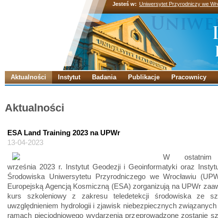
Jesteś w:
Uniwersytet Przyrodniczy we Wr
Aktualności
Instytut
Badania
Publikacje
Pracownicy
Aktualności
ESA Land Training 2023 na UPWr
13-04-2023
W ostatnim 
września 2023 r. Instytut Geodezji i Geoinformatyki oraz Instytut
Środowiska Uniwersytetu Przyrodniczego we Wrocławiu (UP
Europejską Agencją Kosmiczną (ESA) zorganizują na UPWr za
kurs szkoleniowy z zakresu teledetekcji środowiska ze s
uwzględnieniem hydrologii i zjawisk niebezpiecznych związanyc
ramach pięciodniowego wydarzenia przeprowadzone zostanie szk