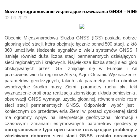
Nowe oprogramowanie wspierające rozwiązania GNSS – RI
02-04-2023
Obecnie Międzynarodowa Służba GNSS (IGS) posiada dobrze 
globalną sieć stacji, która obejmuje łącznie ponad 500 stacji, z k
360 umożliwia śledzenie sygnałów z wielu systemów GNSS. 
istnieje również duża liczba stacji permanentnych działający
sieci regionalnych i krajowych. Największa liczba stacji sieci glo
obsługiwanych przez IGS, znajduje się w Europie i A
przeciwieństwie do regionów Afryki, Azji i Oceanii. Wyznaczenie
parametrów geodezyjnych, takich jak parametry ruchu obrotow
współrzędne środka masy Ziemi, parametry ruchu płyt tekt
wyznaczenie orbit oraz realizacja ziemskiego układu odniesieni
obserwacji GNSS wymaga użycia globalnej, równomiernie rozm
sieci stacji permanentnych GNSS. Odpowiedni wybór jest
koniecznym do przedstawienia Ziemi w postaci dyskretnej siatki 
ma ogromny wpływ na interpretację geofizyczną informacji s
czasowymi zmianami estymowanych parametrów geodezyjn
oprogramowanie typu open-source rozwiązujące problemy 
właściwym doborem sieci stacji GNSS zostało opracowa