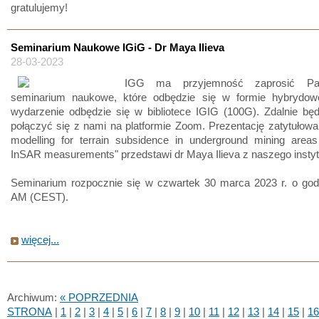
gratulujemy!
Seminarium Naukowe IGiG - Dr Maya Ilieva
28-03-2023
IGG ma przyjemność zaprosić Pa
seminarium naukowe, które odbędzie się w formie hybrydow
wydarzenie odbędzie się w bibliotece IGIG (100G). Zdalnie bę
połączyć się z nami na platformie Zoom. Prezentację zatytułow
modelling for terrain subsidence in underground mining area
InSAR measurements" przedstawi dr Maya Ilieva z naszego instyt
Seminarium rozpocznie się w czwartek 30 marca 2023 r. o godz
AM (CEST).
więcej...
Archiwum:
« POPRZEDNIA
STRONA
|
1
|
2
|
3
|
4
|
5
|
6
|
7
|
8
|
9
|
10
|
11
|
12
|
13
|
14
|
15
|
16