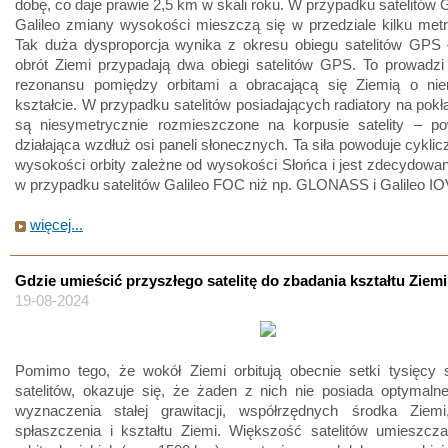
dobę, co daje prawie 2,5 km w skali roku. W przypadku satelitó
Galileo zmiany wysokości mieszczą się w przedziale kilku met
Tak duża dysproporcja wynika z okresu obiegu satelitów GPS 
obrót Ziemi przypadają dwa obiegi satelitów GPS. To prowadzi
rezonansu pomiędzy orbitami a obracającą się Ziemią o nie
kształcie. W przypadku satelitów posiadających radiatory na pokła
są niesymetrycznie rozmieszczone na korpusie satelity – pow
działająca wzdłuż osi paneli słonecznych. Ta siła powoduje cykli
wysokości orbity zależne od wysokości Słońca i jest zdecydowa
w przypadku satelitów Galileo FOC niż np. GLONASS i Galileo IO
więcej...
Gdzie umieścić przyszłego satelitę do zbadania kształtu Ziem
19-08-2024
Pomimo tego, że wokół Ziemi orbitują obecnie setki tysięcy 
satelitów, okazuje się, że żaden z nich nie posiada optymalne
wyznaczenia stałej grawitacji, współrzędnych środka Ziem
spłaszczenia i kształtu Ziemi. Większość satelitów umieszcza