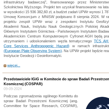
infrastruktury badawczej”, finansowanego przez Ministerst
Szkolnictwa Wyższego. Projekt ten uzyskał finansowanie na lat
w wysokości 15 936 382,60 zł, a budżet zadań UPWr wynosi 1 787
Umowę Konsorcjum z MNiSW podpisano 8 sierpnia 2024. W r
projektu zespół UPWr wraz z zespołami Instytutu Geofizyk
Akademii Nauk, Instytutu Nauk Geologicznych Polskiej Akad
Głównym Instytutem Górnictwa - Państwowym Instytutem Bada
Akademickim Centrum Komputerowym Cyfronet AGH będą pra
utrzymaniem i udoskonaleniem węzła tematycznego
TCS AH 
Core Services Anthropogenic Hazard)
w ramach infrastruk
(European Plate Observing System)
. Na UPWr projekt będzie re
Instytucie Geodezji i Geoinformatyki.
więcej...
Przedstawiciele IGiG w Komitecie do spraw Badań Przestrzen
Kosmicznej (COSPAR)
09-09-2024
Podczas zgromadzenia ogólnego Komitetu do
spraw Badań Przestrzeni Kosmicznej (ang.
Committee for Space Research, COSPAR),