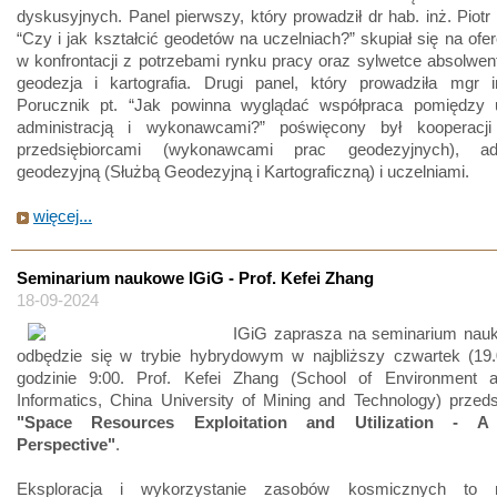
dyskusyjnych. Panel pierwszy, który prowadził dr hab. inż. Piotr 
“Czy i jak kształcić geodetów na uczelniach?” skupiał się na ofer
w konfrontacji z potrzebami rynku pracy oraz sylwetce absolwen
geodezja i kartografia. Drugi panel, który prowadziła mgr i
Porucznik pt. “Jak powinna wyglądać współpraca pomiędzy u
administracją i wykonawcami?” poświęcony był kooperacj
przedsiębiorcami (wykonawcami prac geodezyjnych), admi
geodezyjną (Służbą Geodezyjną i Kartograficzną) i uczelniami.
więcej...
Seminarium naukowe IGiG - Prof. Kefei Zhang
18-09-2024
IGiG zaprasza na seminarium nauk
odbędzie się w trybie hybrydowym w najbliższy czwartek (19.
godzinie 9:00. Prof. Kefei Zhang (School of Environment a
Informatics, China University of Mining and Technology) przed
"Space Resources Exploitation and Utilization - A
Perspective"
.
Eksploracja i wykorzystanie zasobów kosmicznych to 