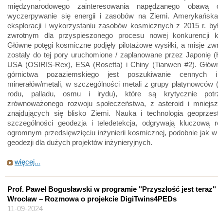
międzynarodowego zainteresowania napędzanego obawą 
wyczerpywanie się energii i zasobów na Ziemi. Amerykańsk
eksploracji i wykorzystaniu zasobów kosmicznych z 2015 r. by
zwrotnym dla przyspieszonego procesu nowej konkurencji k
Główne potęgi kosmiczne podjęły pilotażowe wysiłki, a misje zw
zostały do tej pory uruchomione / zaplanowane przez Japonię 
USA (OSIRIS-Rex), ESA (Rosetta) i Chiny (Tianwen #2). Głó
górnictwa pozaziemskiego jest poszukiwanie cennych i
minerałów/metali, w szczególności metali z grupy platynowców (
rodu, palladu, osmu i irydu), które są krytycznie potr
zrównoważonego rozwoju społeczeństwa, z asteroid i mniejsz
znajdujących się blisko Ziemi. Nauka i technologia geoprzes
szczególności geodezja i teledetekcja, odgrywają kluczową 
ogromnym przedsięwzięciu inżynierii kosmicznej, podobnie jak 
geodezji dla dużych projektów inżynieryjnych.
więcej...
Prof. Paweł Bogusławski w programie "Przyszłość jest teraz"
Wrocław – Rozmowa o projekcie DigiTwins4PEDs
11-09-2024