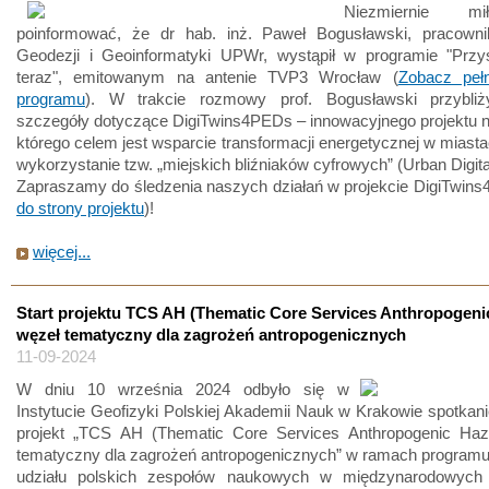
Niezmiernie 
poinformować, że dr hab. inż. Paweł Bogusławski, pracownik
Geodezji i Geoinformatyki UPWr, wystąpił w programie "Przys
teraz", emitowanym na antenie TVP3 Wrocław (
Zobacz peł
programu
). W trakcie rozmowy prof. Bogusławski przybli
szczegóły dotyczące DigiTwins4PEDs – innowacyjnego projektu 
którego celem jest wsparcie transformacji energetycznej w miast
wykorzystanie tzw. „miejskich bliźniaków cyfrowych” (Urban Digita
Zapraszamy do śledzenia naszych działań w projekcie DigiTwin
do strony projektu
)!
więcej...
Start projektu TCS AH (Thematic Core Services Anthropogeni
węzeł tematyczny dla zagrożeń antropogenicznych
11-09-2024
W dniu 10 września 2024 odbyło się w
Instytucie Geofizyki Polskiej Akademii Nauk w Krakowie spotkanie
projekt „TCS AH (Thematic Core Services Anthropogenic Haz
tematyczny dla zagrożeń antropogenicznych” w ramach programu
udziału polskich zespołów naukowych w międzynarodowych 