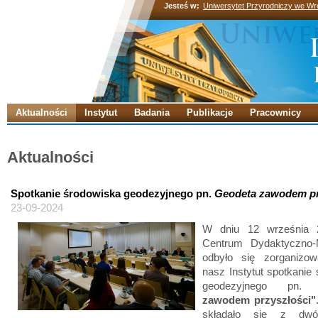
Jesteś w:
Uniwersytet Przyrodniczy we Wr
Aktualności
Instytut
Badania
Publikacje
Pracownicy
Aktualności
Spotkanie środowiska geodezyjnego pn.
Geodeta zawodem pr
23-09-2024
W dniu 12 września 
Centrum Dydaktyczno
odbyło się zorganizo
nasz Instytut spotkanie
geodezyjnego pn
zawodem przyszłości"
składało się z dwó