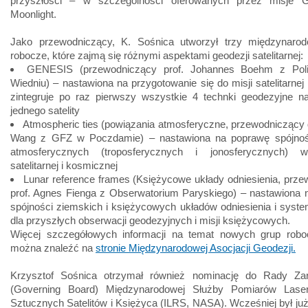
przyszłości – w szczególności oferowanych przez misje 
Moonlight.
Jako przewodniczący, K. Sośnica utworzył trzy międzynaro
robocze, które zajmą się różnymi aspektami geodezji satelitarnej:
GENESIS (przewodniczący prof. Johannes Boehm z Poli
Wiedniu) – nastawiona na przygotowanie się do misji satelitarnej
zintegruje po raz pierwszy wszystkie 4 technki geodezyjne na
jednego satelity
Atmospheric ties (powiązania atmosferyczne, przewodniczący
Wang z GFZ w Poczdamie) – nastawiona na poprawę spójnoś
atmosferycznych (troposferycznych i jonosferycznych) w
satelitarnej i kosmicznej
Lunar reference frames (Księżycowe układy odniesienia, prz
prof. Agnes Fienga z Obserwatorium Paryskiego) – nastawiona 
spójności ziemskich i księżycowych układów odniesienia i sys
dla przyszłych obserwacji geodezyjnych i misji księżycowych.
Więcej szczegółowych informacji na temat nowych grup rob
można znaleźć na
stronie Międzynarodowej Asocjacji Geodezji.
Krzysztof Sośnica otrzymał również nominację do Rady Zar
(Governing Board) Międzynarodowej Służby Pomiarów Lase
Sztucznych Satelitów i Księżyca (ILRS, NASA). Wcześniej był ju