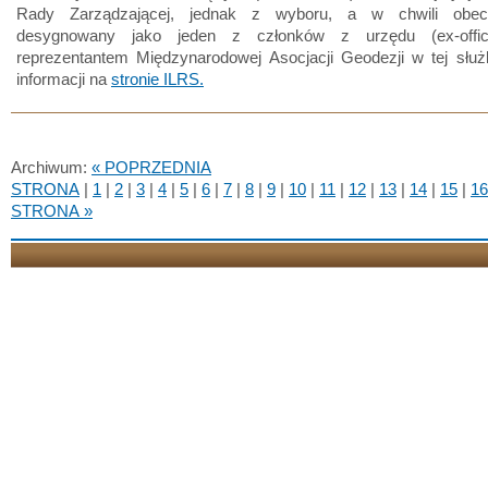
Rady Zarządzającej, jednak z wyboru, a w chwili obecn
desygnowany jako jeden z członków z urzędu (ex-offic
reprezentantem Międzynarodowej Asocjacji Geodezji w tej służ
informacji na
stronie ILRS.
Archiwum:
« POPRZEDNIA
STRONA
|
1
|
2
|
3
|
4
|
5
|
6
|
7
|
8
|
9
|
10
|
11
|
12
|
13
|
14
|
15
|
16
STRONA »