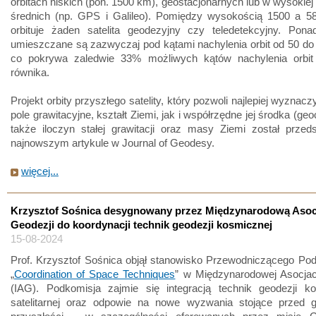
orbitach niskich (pon. 1500 km), geostacjonarnych lub w wysokiej s
średnich (np. GPS i Galileo). Pomiędzy wysokością 1500 a 5
orbituje żaden satelita geodezyjny czy teledetekcyjny. Ponad
umieszczane są zazwyczaj pod kątami nachylenia orbit od 50 do 
co pokrywa zaledwie 33% możliwych kątów nachylenia orbi
równika.
Projekt orbity przyszłego satelity, który pozwoli najlepiej wyznac
pole grawitacyjne, kształt Ziemi, jak i współrzędne jej środka (ge
także iloczyn stałej grawitacji oraz masy Ziemi został przed
najnowszym artykule w Journal of Geodesy.
więcej...
Krzysztof Sośnica desygnowany przez Międzynarodową Asoc
Geodezji do koordynacji technik geodezji kosmicznej
15-08-2024
Prof. Krzysztof Sośnica objął stanowisko Przewodniczącego Pod
„
Coordination of Space Techniques
” w Międzynarodowej Asocjac
(IAG). Podkomisja zajmie się integracją technik geodezji ko
satelitarnej oraz odpowie na nowe wyzwania stojące przed 