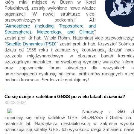
który miał miejsce w Busan w Korei
Południowej, zostały wyłonione nowe władze
organizacji. W nowej strukturze vice-
przewodniczącym podkomisji A1:
"
Atmosphere (including Troposphere and
Stratosphere), Meteorology, and Climate
"
został prof. dr hab. Witold Rohm. Natomiast vice-przewodnicz
"
Satellite Dynamics (PSD)
" został prof. dr hab. Krzysztof Sośn
działa od 1958 roku i zajmuje się koordynacją działań na
szczeblu międzynarodowym w obszarze badań kosmic
szczególnym naciskiem na swobodną wymianę wyników, informacj
oraz zapewnienia forum otwartego dla wszystkich n
umożliwiającego dyskusję na temat problemów mogących mie
badania kosmosu. Serdecznie gratulujemy!
Co się dzieje z satelitami GNSS po wielu latach działania?
30-08-2024
Naukowcy z IGiG zba
zmieniały się orbity satelitów GPS, GLONASS i Galileo na p
ostatnich lat. Największą niestabilnością w zakresie wysoko
oznaczają się satelity GPS. Ich wysokość ulega zmianie o naw