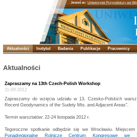
Jesteś w:
Uniwersytet Przyrodniczy we Wr
Aktualności
Instytut
Badania
Publikacje
Pracownicy
Aktualności
Zapraszamy na 13th Czech-Polish Workshop
11-09-2012
Zapraszamy do wzięcia udziału w 13. Czesko-Polskich warsz
Recent Geodynamics of the Sudety Mts. and Adjacent Areas".
Termin warsztatów: 22-24 listopada 2012 r.
Tegoroczne spotkanie odbędzie się we Wrocławiu. Miejscem 
Ponadregionalne Rolnicze Centrum Kongresowe we W