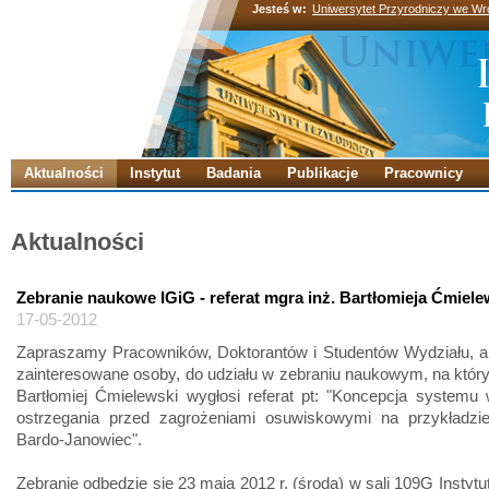
Jesteś w:
Uniwersytet Przyrodniczy we Wr
Aktualności
Instytut
Badania
Publikacje
Pracownicy
Aktualności
Zebranie naukowe IGiG - referat mgra inż. Bartłomieja Ćmiel
17-05-2012
Zapraszamy Pracowników, Doktorantów i Studentów Wydziału, a 
zainteresowane osoby, do udziału w zebraniu naukowym, na któr
Bartłomiej Ćmielewski wygłosi referat pt: "Koncepcja systemu
ostrzegania przed zagrożeniami osuwiskowymi na przykładzi
Bardo-Janowiec".
Zebranie odbędzie się 23 maja 2012 r. (środa) w sali 109G Instytu