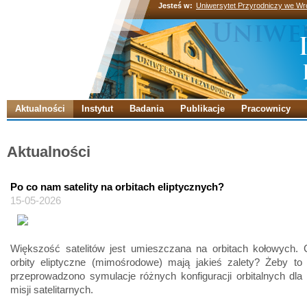
Jesteś w:
Uniwersytet Przyrodniczy we Wr
Aktualności
Instytut
Badania
Publikacje
Pracownicy
Aktualności
Po co nam satelity na orbitach eliptycznych?
15-05-2026
Większość satelitów jest umieszczana na orbitach kołowych. 
orbity eliptyczne (mimośrodowe) mają jakieś zalety? Żeby to 
przeprowadzono symulacje różnych konfiguracji orbitalnych dla
misji satelitarnych.