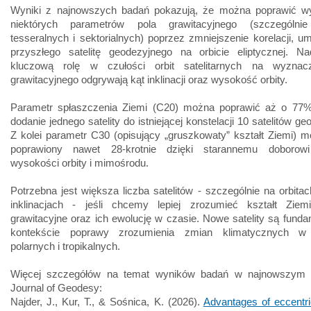
Wyniki z najnowszych badań pokazują, że można poprawić w
niektórych parametrów pola grawitacyjnego (szczególni
tesseralnych i sektorialnych) poprzez zmniejszenie korelacji, u
przyszłego satelitę geodezyjnego na orbicie eliptycznej. Na
kluczową rolę w czułości orbit satelitarnych na wyznac
grawitacyjnego odgrywają kąt inklinacji oraz wysokość orbity.
Parametr spłaszczenia Ziemi (C20) można poprawić aż o 77%
dodanie jednego satelity do istniejącej konstelacji 10 satelitów g
Z kolei parametr C30 (opisujący „gruszkowaty” kształt Ziemi) 
poprawiony nawet 28-krotnie dzięki starannemu doborowi i
wysokości orbity i mimośrodu.
Potrzebna jest większa liczba satelitów - szczególnie na orbitac
inklinacjach - jeśli chcemy lepiej zrozumieć kształt Ziemi
grawitacyjne oraz ich ewolucję w czasie. Nowe satelity są fund
kontekście poprawy zrozumienia zmian klimatycznych w 
polarnych i tropikalnych.
Więcej szczegółów na temat wyników badań w najnowszym 
Journal of Geodesy:
Najder, J., Kur, T., & Sośnica, K. (2026).
Advantages of eccentric