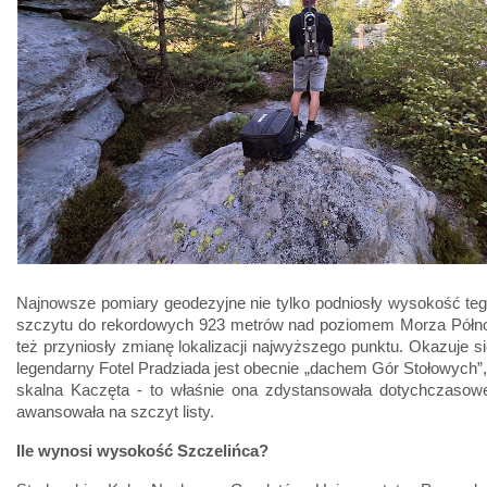
Najnowsze pomiary geodezyjne nie tylko podniosły wysokość te
szczytu do rekordowych 923 metrów nad poziomem Morza Półno
też przyniosły zmianę lokalizacji najwyższego punktu. Okazuje się
legendarny Fotel Pradziada jest obecnie „dachem Gór Stołowych”,
skalna Kaczęta - to właśnie ona zdystansowała dotychczasoweg
awansowała na szczyt listy.
Ile wynosi wysokość Szczelińca?