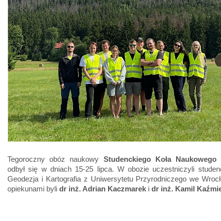
Tegoroczny obóz naukowy
Studenckiego Koła Naukowego
odbył się w dniach 15-25 lipca. W obozie uczestniczyli studen
Geodezja i Kartografia z Uniwersytetu Przyrodniczego we Wrocł
opiekunami byli
dr inż. Adrian Kaczmarek
i
dr inż. Kamil Kaźmi