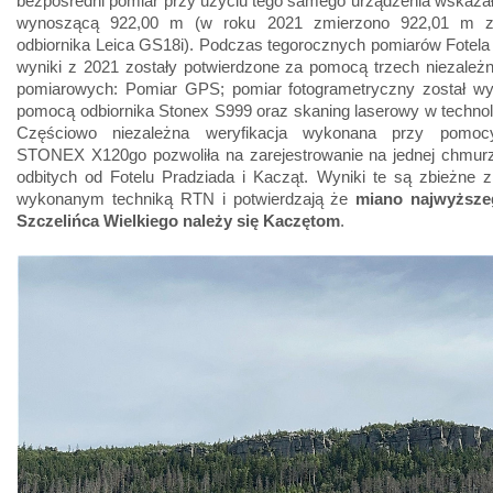
bezpośredni pomiar przy użyciu tego samego urządzenia wskaza
wynoszącą 922,00 m (w roku 2021 zmierzono 922,01 m 
odbiornika Leica GS18i). Podczas tegorocznych pomiarów Fotela
wyniki z 2021 zostały potwierdzone za pomocą trzech niezależ
pomiarowych: Pomiar GPS; pomiar fotogrametryczny został w
pomocą odbiornika Stonex S999 oraz skaning laserowy w techno
Częściowo niezależna weryfikacja wykonana przy pomoc
STONEX X120go pozwoliła na zarejestrowanie na jednej chmur
odbitych od Fotelu Pradziada i Kacząt. Wyniki te są zbieżne 
wykonanym techniką RTN i potwierdzają że
miano najwyższe
Szczelińca Wielkiego należy się Kaczętom
.