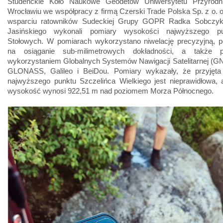
Studenckie Koło Naukowe Geodetów Uniwersytetu Przyrodn
Wrocławiu we współpracy z firmą Czerski Trade Polska Sp. z o. o
wsparciu ratowników Sudeckiej Grupy GOPR Radka Sobczyk
Jasińskiego wykonali pomiary wysokości najwyższego p
Stołowych. W pomiarach wykorzystano niwelację precyzyjną, p
na osiąganie sub-milimetrowych dokładności, a także 
wykorzystaniem Globalnych Systemów Nawigacji Satelitarnej (G
GLONASS, Galileo i BeiDou. Pomiary wykazały, że przyjęt
najwyższego punktu Szczelińca Wielkiego jest nieprawidłowa, 
wysokość wynosi 922,51 m nad poziomem Morza Północnego.