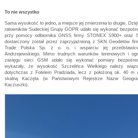
To nie wszystko
Sama wysokość to jedno, a miejsce jej zmierzenia to drugie. Dzię
ratowników Sudeckiej Grupy GOPR udało się wykonać bezpośre
przy pomocy odbiornika GNSS firmy STONEX S900+ oraz S9
dostarczony został przez zaprzyjaźnioną z SKN Geodetów fir
Trade Polska Sp. z o. o. i wsparciu jej przedstawici
Andrzejewskiego. Mimo trudnych warunków terenowych i og
zasięgu sieci GSM udało się wykonać pomiary bezpośredn
wykazały, że wysokość Szczelińca Wielkiego należy wiąz
dotychczas z Fotelem Pradziada, lecz z położoną ok. 40 m d
skalną Kaczęta (w Państwowym Rejestrze Nazw Geograf
Kaczuszki).