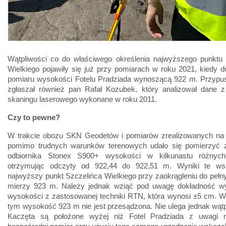
Wątpliwości co do właściwego określenia najwyższego punktu 
Wielkiego pojawiły się już przy pomiarach w roku 2021, kiedy
pomiaru wysokości Fotelu Pradziada wynoszącą 922 m. Przypus
zgłaszał również pan Rafał Kozubek, który analizował dane z 
skaningu laserowego wykonane w roku 2011.
Czy to pewne?
W trakcie obozu SKN Geodetów i pomiarów zrealizowanych na
pomimo trudnych warunków terenowych udało się pomierzyć
odbiornika Stonex S900+ wysokości w kilkunastu różnych
otrzymując odczyty od 922,44 do 922,51 m. Wyniki te ws
najwyższy punkt Szczelińca Wielkiego przy zaokrągleniu do peł
mierzy 923 m. Należy jednak wziąć pod uwagę dokładność w
wysokości z zastosowanej techniki RTN, która wynosi ±5 cm. W
tym wysokość 923 m nie jest przesądzona. Nie ulega jednak wątp
Kaczęta są położone wyżej niż Fotel Pradziada z uwagi n