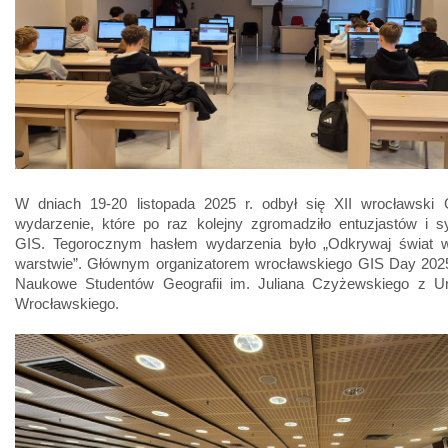
W dniach 19-20 listopada 2025 r. odbył się XII wrocławski
wydarzenie, które po raz kolejny zgromadziło entuzjastów i 
GIS. Tegorocznym hasłem wydarzenia było „Odkrywaj świat 
warstwie”. Głównym organizatorem wrocławskiego GIS Day 2025
Naukowe Studentów Geografii im. Juliana Czyżewskiego z Un
Wrocławskiego.