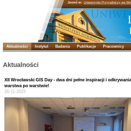
Jesteś w:
Uniwersytet Przyrodniczy we Wr
Aktualności
Instytut
Badania
Publikacje
Pracownicy
Aktualności
XII Wrocławski GIS Day - dwa dni pełne inspiracji i odkrywani
warstwa po warstwie!
26-11-2025