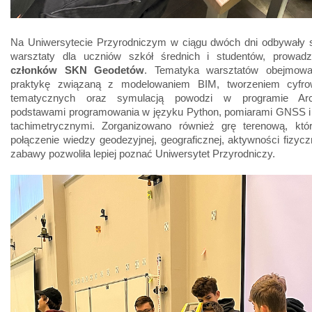
Na Uniwersytecie Przyrodniczym w ciągu dwóch dni odbywały s
warsztaty dla uczniów szkół średnich i studentów, prowad
członków SKN Geodetów
. Tematyka warsztatów obejmował
praktykę związaną z modelowaniem BIM, tworzeniem cyfr
tematycznych oraz symulacją powodzi w programie Ar
podstawami programowania w języku Python, pomiarami GNSS i
tachimetrycznymi. Zorganizowano również grę terenową, któ
połączenie wiedzy geodezyjnej, geograficznej, aktywności fizyczn
zabawy pozwoliła lepiej poznać Uniwersytet Przyrodniczy.