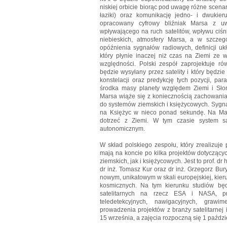
niskiej orbicie biorąc pod uwagę różne scenariu
łaziki) oraz komunikację jedno- i dwukier
opracowany cyfrowy bliźniak Marsa z uw
wpływającego na ruch satelitów, wpływu ciśni
niebieskich, atmosfery Marsa, a w szczeg
opóźnienia sygnałów radiowych, definicji u
który płynie inaczej niż czas na Ziemi ze w
względności. Polski zespół zaprojektuje ró
będzie wysyłany przez satelity i który będzie 
konstelacji oraz predykcję tych pozycji, p
środka masy planety względem Ziemi i Słoń
Marsa wiąże się z koniecznością zachowani
do systemów ziemskich i księżycowych. Sygnał
na Księżyc w nieco ponad sekundę. Na Mar
dotrzeć z Ziemi. W tym czasie system sa
autonomicznym.
W skład polskiego zespołu, który zrealizuje p
mają na koncie po kilka projektów dotyczącyc
ziemskich, jak i księżycowych. Jest to prof. dr
dr inż. Tomasz Kur oraz dr inż. Grzegorz Bur
nowym, unikatowym w skali europejskiej, kieru
kosmicznych. Na tym kierunku studiów będ
satelitarnych na rzecz ESA i NASA, prz
teledetekcyjnych, nawigacyjnych, grawi
prowadzenia projektów z branży satelitarnej 
15 września, a zajęcia rozpoczną się 1 paździ