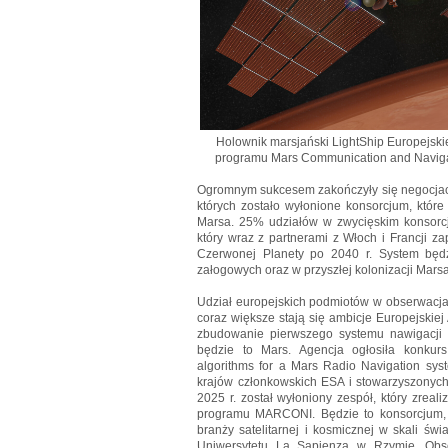
Holownik marsjański LightShip Europejski
programu Mars Communication and Navigat
Ogromnym sukcesem zakończyły się negocjac
których zostało wyłonione konsorcjum, które 
Marsa. 25% udziałów w zwycięskim konsorcj
który wraz z partnerami z Włoch i Francji zap
Czerwonej Planety po 2040 r. System będ
załogowych oraz w przyszłej kolonizacji Marsa
Udział europejskich podmiotów w obserwacjac
coraz większe stają się ambicje Europejskie
zbudowanie pierwszego systemu nawigacji sa
będzie to Mars. Agencja ogłosiła konkur
algorithms for a Mars Radio Navigation syst
krajów członkowskich ESA i stowarzyszonych
2025 r. został wyłoniony zespół, który zrea
programu MARCONI. Będzie to konsorcjum, 
branży satelitarnej i kosmicznej w skali 
Uniwersytetu La Sapienza w Rzymie, Ob