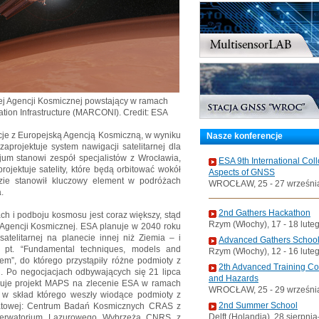
ej Agencji Kosmicznej powstający w ramach
ion Infrastructure (MARCONI). Credit: ESA
je z Europejską Agencją Kosmiczną, w wyniku
Nasze konferencje
zaprojektuje system nawigacji satelitarnej dla
um stanowi zespół specjalistów z Wrocławia,
ESA 9th International Col
rojektuje satelity, które będą orbitować wokół
Aspects of GNSS
zie stanowił kluczowy element w podróżach
WROCŁAW, 25 - 27 wrześni
.
2nd Gathers Hackathon
h i podboju kosmosu jest coraz większy, stąd
Rzym (Włochy), 17 - 18 lute
j Agencji Kosmicznej. ESA planuje w 2040 roku
telitarnej na planecie innej niż Ziemia – i
Advanced Gathers Schoo
s pt. “Fundamental techniques, models and
Rzym (Włochy), 12 - 16 lute
em”, do którego przystąpiły różne podmioty z
2th Advanced Training C
. Po negocjacjach odbywających się 21 lipca
and Hazards
lizuje projekt MAPS na zlecenie ESA w ramach
WROCŁAW, 25 - 29 wrześni
w skład którego weszły wiodące podmioty z
2nd Summer School
światowej: Centrum Badań Kosmicznych CRAS z
Delft (Holandia), 28 sierpni
serwatorium Lazurowego Wybrzeża CNRS z