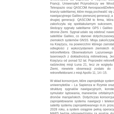
Francji, Uniwersytet Przyrodniczy we Wroc
Telespazio oraz QASCOM Aerospace&Defence.
branży satelitarnej, które mogą pochwalić si
nawigacyjnego Galileo pierwszej generacji,
drugiej generacji. QASCOM to firma, któr
zakończyła się spektakularnym sukcesem
śledzący sygnały satelitarne GPS i Galileo
stronie Ziemi. Sygnał udało się odebrać nawet
satelitów Galileo, co stanowi dotychczaso
ziemskich systemów GNSS. Misja zakończyła
na Księżycu, na powierzchni którego zainsta
odległości z wykorzystaniem ziemskich da
retroreflektora Obserwatorium Lazurowe
laserowych z dokładnością milimetrową. Jest
Księżycu od ponad 52 lat. Poprzedni retrore
radzieckiej misji Łuna 21, lecz ze względu
Ziemi, niewiele obserwacji zostało d
retroreflektorami z misji Apollo 11, 14 i 15.
W skład konsorcjum, które zaprojektuje syste
uniwersytetów – La Sapienza w Rzymie oraz
strukturę sygnałów nawigacyjnych, konst
symulator lądowania, manewrów orbitalnych
dronów marsjańskich. Dotychczas konsorcj
zaprojektowanie systemu nawigacji i teleko
satelity systemu zaprojektowanego m.in. prze
2028 roku, a system osiągnie pełną operacy
MAPS będzie odpowiedzialny za analizę do