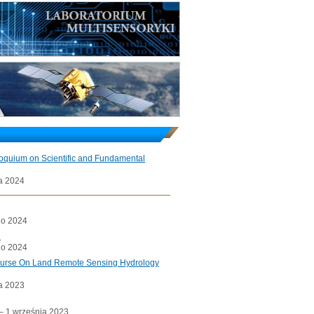
loquium on Scientific and Fundamental
a 2024
go 2024
l
go 2024
ourse On Land Remote Sensing Hydrology
a 2023
a– 1 września 2023