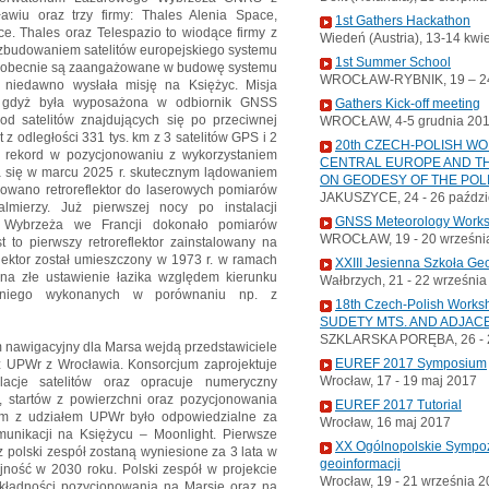
ławiu oraz trzy firmy: Thales Alenia Space,
1st Gathers Hackathon
 Thales oraz Telespazio to wiodące firmy z
Wiedeń (Austria), 13-14 kwi
ę zbudowaniem satelitów europejskiego systemu
1st Summer School
 a obecnie są zaangażowane w budowę systemu
WROCŁAW-RYBNIK, 19 – 24
a niedawno wysłała misję na Księżyc. Misja
, gdyż była wyposażona w odbiornik GNSS
Gathers Kick-off meeting
 od satelitów znajdujących się po przeciwnej
WROCŁAW, 4-5 grudnia 20
 z odległości 331 tys. km z 3 satelitów GPS i 2
20th CZECH-POLISH W
wy rekord w pozycjonowaniu z wykorzystaniem
CENTRAL EUROPE AND TH
 się w marcu 2025 r. skutecznym lądowaniem
ON GEODESY OF THE POL
lowano retroreflektor do laserowych pomiarów
JAKUSZYCE, 24 - 26 paździ
lmierzy. Już pierwszej nocy po instalacji
GNSS Meteorology Work
go Wybrzeża we Francji dokonało pomiarów
WROCŁAW, 19 - 20 wrześni
 to pierwszy retroreflektor zainstalowany na
flektor został umieszczony w 1973 r. w ramach
XXIII Jesienna Szkoła Ge
 na złe ustawienie łazika względem kierunku
Wałbrzych, 21 - 22 wrześni
o niego wykonanych w porównaniu np. z
18th Czech-Polish Wor
SUDETY MTS. AND ADJAC
SZKLARSKA PORĘBA, 26 - 2
m nawigacyjny dla Marsa wejdą przedstawiciele
EUREF 2017 Symposium
 UPWr z Wrocławia. Konsorcjum zaprojektuje
Wrocław, 17 - 19 maj 2017
elacje satelitów oraz opracuje numeryczny
, startów z powierzchni oraz pozycjonowania
EUREF 2017 Tutorial
um z udziałem UPWr było odpowiedzialne za
Wrocław, 16 maj 2017
munikacji na Księżycu – Moonlight. Pierwsze
XX Ogólnopolskie Sympoz
z polski zespół zostaną wyniesione za 3 lata w
geoinformacji
jność w 2030 roku. Polski zespół w projekcie
Wrocław, 19 - 21 września 
kładności pozycjonowania na Marsie oraz na