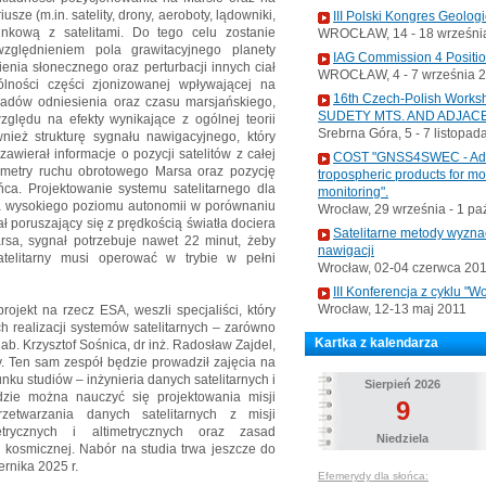
sze (m.in. satelity, drony, aeroboty, lądowniki,
III Polski Kongres Geolog
unkową z satelitami. Do tego celu zostanie
WROCŁAW, 14 - 18 września
zględnieniem pola grawitacyjnego planety
IAG Commission 4 Positi
enia słonecznego oraz perturbacji innych ciał
WROCŁAW, 4 - 7 września 
ólności części zjonizowanej wpływającej na
16th Czech-Polish Wo
kładów odniesienia oraz czasu marsjańskiego,
SUDETY MTS. AND ADJAC
zględu na efekty wynikające z ogólnej teorii
Srebrna Góra, 5 - 7 listopad
wnież strukturę sygnału nawigacyjnego, który
zawierał informacje o pozycji satelitów z całej
COST "GNSS4SWEC - Advan
arametry ruchu obrotowego Marsa oraz pozycję
tropospheric products for m
ca. Projektowanie systemu satelitarnego dla
monitoring".
a wysokiego poziomu autonomii w porównaniu
Wrocław, 29 września - 1 pa
 poruszający się z prędkością światła dociera
Satelitarne metody wyzna
sa, sygnał potrzebuje nawet 22 minut, żeby
nawigacji
telitarny musi operować w trybie w pełni
Wrocław, 02-04 czerwca 20
III Konferencja z cyklu 
Wrocław, 12-13 maj 2011
rojekt na rzecz ESA, weszli specjaliści, który
h realizacji systemów satelitarnych – zarówno
Kartka z kalendarza
 hab. Krzysztof Sośnica, dr inż. Radosław Zajdel,
y. Ten sam zespół będzie prowadził zajęcia na
nku studiów – inżynieria danych satelitarnych i
Sierpień 2026
zie można nauczyć się projektowania misji
9
etwarzania danych satelitarnych z misji
metrycznych i altimetrycznych oraz zasad
Niedziela
i kosmicznej. Nabór na studia trwa jeszcze do
ernika 2025 r.
Efemerydy dla słońca: