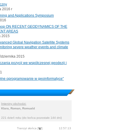
iczny
 2016 r
oning and Applications Symposium
2016
rkshop ON RECENT GEODYNAMICS OF THE
ENT AREAS
a 2015
ced Global Navigation Satellite Systems
onitoring severe weather events and climate
ździernika 2015
czania pozycji we współczesnej geodezji i
11
"Wolne oprogramowanie w geoinformatyce"
Imieniny obchodzi:
Klara, Roman, Romuald
221 dzień roku (do końca pozostało 144 dni)
Tranzyt słońca [
]:
12:57:13