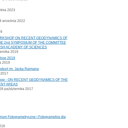
etnia 2023
 września 2022
19
ORKSHOP ON RECENT GEODYNAMICS OF
E 2nd SYMPOSIUM OF THE COMMITTEE
ISH ACADEMY OF SCIENCES
ernika 2019
shop 2019
a 2019
odezji im. Jacka Rajmana
a 2017
kshop - ON RECENT GEODYNAMICS OF THE
ENT AREAS
8 października 2017
jum Fotogrametryczne | Fotogrametria dla
2016