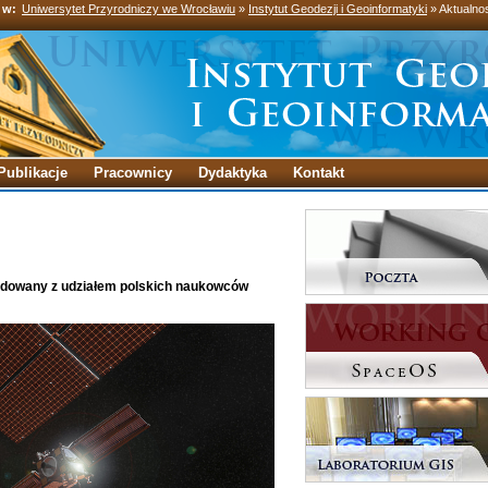
 w:
Uniwersytet Przyrodniczy we Wrocławiu
»
Instytut Geodezji i Geoinformatyki
» Aktualno
Publikacje
Pracownicy
Dydaktyka
Kontakt
udowany z udziałem polskich naukowców