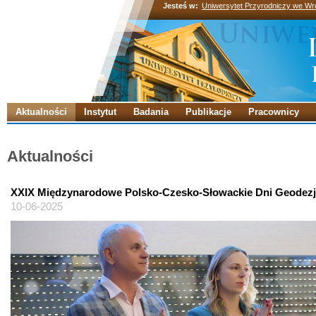
Jesteś w:
Uniwersytet Przyrodniczy we Wr
Aktualności
Instytut
Badania
Publikacje
Pracownicy
Aktualności
XXIX Międzynarodowe Polsko-Czesko-Słowackie Dni Geodezj
10-06-2025