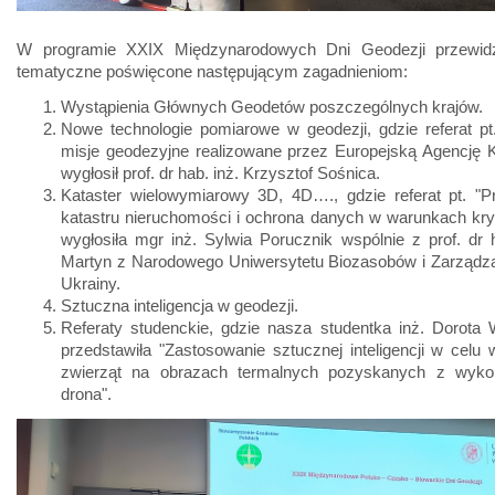
W programie XXIX Międzynarodowych Dni Geodezji przewidz
tematyczne poświęcone następującym zagadnieniom:
Wystąpienia Głównych Geodetów poszczególnych krajów.
Nowe technologie pomiarowe w geodezji, gdzie referat pt
misje geodezyjne realizowane przez Europejską Agencję 
wygłosił prof. dr hab. inż. Krzysztof Sośnica.
Kataster wielowymiarowy 3D, 4D…., gdzie referat pt. "P
katastru nieruchomości i ochrona danych w warunkach kr
wygłosiła mgr inż. Sylwia Porucznik wspólnie z prof. dr 
Martyn z Narodowego Uniwersytetu Biozasobów i Zarządza
Ukrainy.
Sztuczna inteligencja w geodezji.
Referaty studenckie, gdzie nasza studentka inż. Dorota
przedstawiła "Zastosowanie sztucznej inteligencji w celu
zwierząt na obrazach termalnych pozyskanych z wyko
drona".