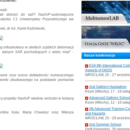
różnienie
).
wali:
Jak dotrzeć do sali? NaviUP-automatyczne
udynku C1 Uniwersytetu Przyrodniczego we
ki, dr inż. Kamil Kaźmierski,
ng infrastruktury w strefach szybkich deformacji
 danych SAR pochodzących z wielu misji”
-
Nasze konferencje
ESA 9th International Col
Aspects of GNSS
WROCŁAW, 25 - 27 wrześni
anie oraz ocena dokładności numerycznego
zegomki zbudowanego na podstawie pomiarów
2nd Gathers Hackathon
Rzym (Włochy), 17 - 18 lute
Advanced Gathers Schoo
cy projektu NaviUP właśnie wchodzi w kolejną
Rzym (Włochy), 12 - 16 lute
2th Advanced Training C
entów Koła: Marię Chwalisz oraz Miłosza
and Hazards
WROCŁAW, 25 - 29 wrześni
2nd Summer School
Delft (Holandia), 28 sierpni