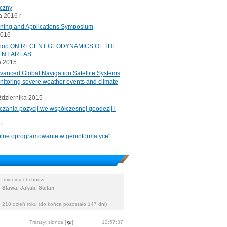
iczny
 2016 r
oning and Applications Symposium
2016
rkshop ON RECENT GEODYNAMICS OF THE
ENT AREAS
a 2015
ced Global Navigation Satellite Systems
onitoring severe weather events and climate
ździernika 2015
czania pozycji we współczesnej geodezji i
11
"Wolne oprogramowanie w geoinformatyce"
Imieniny obchodzi:
Sława, Jakub, Stefan
218 dzień roku (do końca pozostało 147 dni)
Tranzyt słońca [
]:
12:57:37