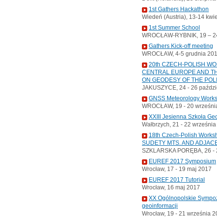
1st Gathers Hackathon
Wiedeń (Austria), 13-14 kwi
1st Summer School
WROCŁAW-RYBNIK, 19 – 24
Gathers Kick-off meeting
WROCŁAW, 4-5 grudnia 20
20th CZECH-POLISH W
CENTRAL EUROPE AND TH
ON GEODESY OF THE POL
JAKUSZYCE, 24 - 26 paździ
GNSS Meteorology Work
WROCŁAW, 19 - 20 wrześni
XXIII Jesienna Szkoła Ge
Wałbrzych, 21 - 22 wrześni
18th Czech-Polish Wor
SUDETY MTS. AND ADJAC
SZKLARSKA PORĘBA, 26 - 2
EUREF 2017 Symposium
Wrocław, 17 - 19 maj 2017
EUREF 2017 Tutorial
Wrocław, 16 maj 2017
XX Ogólnopolskie Sympoz
geoinformacji
Wrocław, 19 - 21 września 