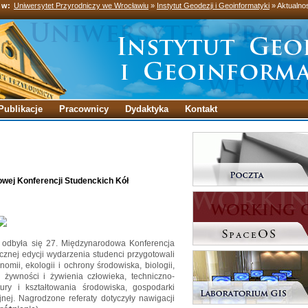
 w:
Uniwersytet Przyrodniczy we Wrocławiu
»
Instytut Geodezji i Geoinformatyki
» Aktualno
Publikacje
Pracownicy
Dydaktyka
Kontakt
wej Konferencji Studenckich Kół
odbyła się 27. Międzynarodowa Konferencja
znej edycji wydarzenia studenci przygotowali
nomii, ekologii i ochrony środowiska, biologii,
ii żywności i żywienia człowieka, techniczno-
ktury i kształtowania środowiska, gospodarki
nej. Nagrodzone referaty dotyczyły nawigacji