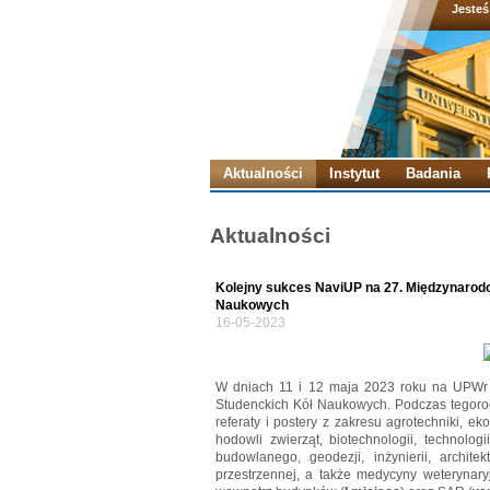
Jesteś
Aktualności
Instytut
Badania
Aktualności
Kolejny sukces NaviUP na 27. Międzynarodo
Naukowych
16-05-2023
W dniach 11 i 12 maja 2023 roku na UPWr 
Studenckich Kół Naukowych. Podczas tegoroc
referaty i postery z zakresu agrotechniki, eko
hodowli zwierząt, biotechnologii, technolog
budowlanego, geodezji, inżynierii, archite
przestrzennej, a także medycyny weterynaryj