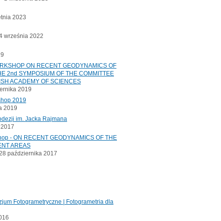
etnia 2023
 września 2022
19
ORKSHOP ON RECENT GEODYNAMICS OF
E 2nd SYMPOSIUM OF THE COMMITTEE
ISH ACADEMY OF SCIENCES
ernika 2019
shop 2019
a 2019
odezji im. Jacka Rajmana
a 2017
kshop - ON RECENT GEODYNAMICS OF THE
ENT AREAS
8 października 2017
jum Fotogrametryczne | Fotogrametria dla
2016