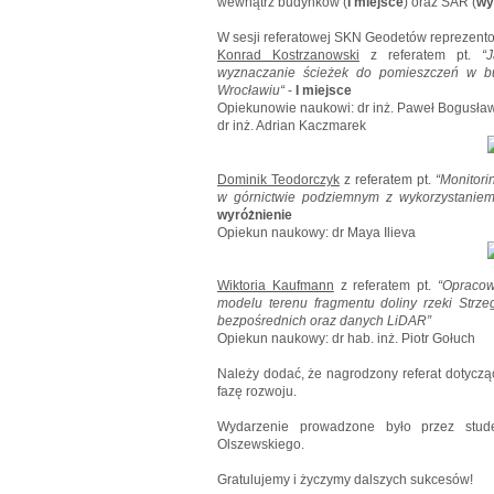
wewnątrz budynków (
I miejsce
) oraz SAR (
wy
W sesji referatowej SKN Geodetów reprezento
Konrad Kostrzanowski
z referatem pt.
“
wyznaczanie ścieżek do pomieszczeń w b
Wrocławiu“
-
I miejsce
Opiekunowie naukowi: dr inż. Paweł Bogusławs
dr inż. Adrian Kaczmarek
Dominik Teodorczyk
z referatem pt.
“Monitori
w górnictwie podziemnym z wykorzystaniem
wyróżnienie
Opiekun naukowy: dr Maya Ilieva
Wiktoria Kaufmann
z referatem pt.
“Opracow
modelu terenu fragmentu doliny rzeki Str
bezpośrednich oraz danych LiDAR”
Opiekun naukowy: dr hab. inż. Piotr Gołuch
Należy dodać, że nagrodzony referat dotyczą
fazę rozwoju.
Wydarzenie prowadzone było przez stud
Olszewskiego.
Gratulujemy i życzymy dalszych sukcesów!