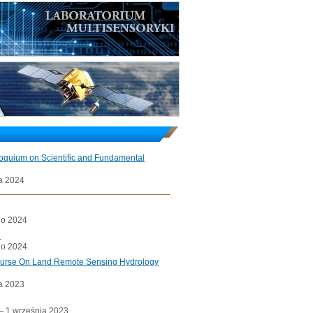
loquium on Scientific and Fundamental
a 2024
go 2024
l
go 2024
ourse On Land Remote Sensing Hydrology
a 2023
a– 1 września 2023