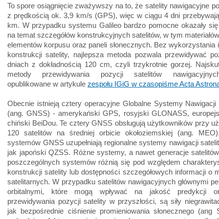
To spore osiągnięcie zważywszy na to, że satelity nawigacyjne po
z prędkością ok. 3,9 km/s (GPS), więc w ciągu 4 dni przebywaj
km. W przypadku systemu Galileo bardzo pomocne okazały się 
na temat szczegółów konstrukcyjnych satelitów, w tym materiałów 
elementów korpusu oraz paneli słonecznych. Bez wykorzystania i
konstrukcji satelity, najlepsza metoda pozwala przewidywać p
dniach z dokładnością 120 cm, czyli trzykrotnie gorzej. Najsku
metody przewidywania pozycji satelitów nawigacyjnyc
opublikowane w artykule
zespołu IGiG w czasopiśme Acta Astrona
Obecnie istnieją cztery operacyjne Globalne Systemy Nawigacji S
(ang. GNSS) - amerykański GPS, rosyjski GLONASS, europejski
chiński BeiDou. Te cztery GNSS obsługują użytkowników przy u
120 satelitów na średniej orbicie okołoziemskiej (ang. MEO).
systemów GNSS uzupełniają regionalne systemy nawigacji satelita
jak japoński QZSS. Różne systemy, a nawet generacje satelitó
poszczególnych systemów różnią się pod względem charakteryst
konstrukcji satelity lub dostępności szczegółowych informacji o
satelitarnych. W przypadku satelitów nawigacyjnych głównymi pe
orbitalnymi, które mogą wpływać na jakość predykcji orb
przewidywania pozycji satelity w przyszłości, są siły niegrawitac
jak bezpośrednie ciśnienie promieniowania słonecznego (ang 