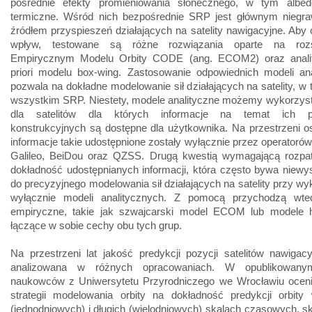
pośrednie efekty promieniowania słonecznego, w tym albed
termiczne. Wśród nich bezpośrednie SRP jest głównym niegra
źródłem przyspieszeń działających na satelity nawigacyjne. Aby 
wpływ, testowane są różne rozwiązania oparte na roz
Empirycznym Modelu Orbity CODE (ang. ECOM2) oraz anali
priori modelu box-wing. Zastosowanie odpowiednich modeli ana
pozwala na dokładne modelowanie sił działających na satelity, w
wszystkim SRP. Niestety, modele analityczne możemy wykorzyst
dla satelitów dla których informacje na temat ich p
konstrukcyjnych są dostępne dla użytkownika. Na przestrzeni ost
informacje takie udostępnione zostały wyłącznie przez operator
Galileo, BeiDou oraz QZSS. Drugą kwestią wymagającą rozpatr
dokładność udostępnianych informacji, która często bywa niewy
do precyzyjnego modelowania sił działających na satelity przy wy
wyłącznie modeli analitycznych. Z pomocą przychodzą wt
empiryczne, takie jak szwajcarski model ECOM lub modele 
łączące w sobie cechy obu tych grup.
Na przestrzeni lat jakość predykcji pozycji satelitów nawigac
analizowana w różnych opracowaniach. W opublikowany
naukowców z Uniwersytetu Przyrodniczego we Wrocławiu ocen
strategii modelowania orbity na dokładność predykcji orbity 
(jednodniowych) i długich (wielodniowych) skalach czasowych, sk