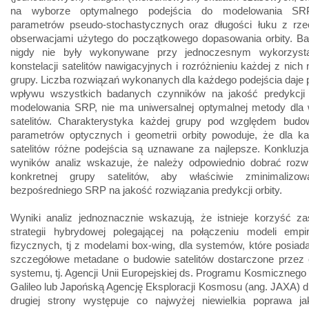
na wyborze optymalnego podejścia do modelowania SR
parametrów pseudo-stochastycznych oraz długości łuku z rze
obserwacjami użytego do początkowego dopasowania orbity. Bad
nigdy nie były wykonywane przy jednoczesnym wykorzysta
konstelacji satelitów nawigacyjnych i rozróżnieniu każdej z nich 
grupy. Liczba rozwiązań wykonanych dla każdego podejścia daje 
wpływu wszystkich badanych czynników na jakość predykcji o
modelowania SRP, nie ma uniwersalnej optymalnej metody dla 
satelitów. Charakterystyka każdej grupy pod względem budowy
parametrów optycznych i geometrii orbity powoduje, że dla ka
satelitów różne podejścia są uznawane za najlepsze. Konkluzj
wyników analiz wskazuje, że należy odpowiednio dobrać rozwi
konkretnej grupy satelitów, aby właściwie zminimalizo
bezpośredniego SRP na jakość rozwiązania predykcji orbity.
Wyniki analiz jednoznacznie wskazują, że istnieje korzyść za
strategii hybrydowej polegającej na połączeniu modeli empi
fizycznych, tj z modelami box-wing, dla systemów, które posiadaj
szczegółowe metadane o budowie satelitów dostarczone przez 
systemu, tj. Agencji Unii Europejskiej ds. Programu Kosmiczneg
Galileo lub Japońską Agencję Eksploracji Kosmosu (ang. JAXA) 
drugiej strony występuje co najwyżej niewielkia poprawa ja