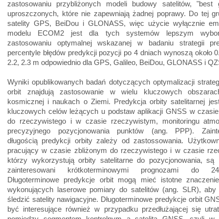
zastosowaniu przybliżonych modeli budowy satelitów, "best 
uproszczonych, które nie zapewniają żadnej poprawy. Do tej g
satelity GPS, BeiDou i GLONASS, więc użycie wyłącznie em
modelu ECOM2 jest dla tych systemów lepszym wybo
zastosowaniu optymalnej wskazanej w badaniu strategii pre
percentyle błędów predykcji pozycji po 4 dniach wynoszą około 0.9
2.2, 2.3 m odpowiednio dla GPS, Galileo, BeiDou, GLONASS i Q
Wyniki opublikowanych badań dotyczących optymalizacji strategi
orbit znajdują zastosowanie w wielu kluczowych obszarac
kosmicznej i naukach o Ziemi. Predykcja orbity satelitarnej je
kluczowych celów leżących u podstaw aplikacji GNSS w czasie
do rzeczywistego i w czasie rzeczywistym, monitoringu atmo
precyzyjnego pozycjonowania punktów (ang. PPP). Zainte
długością predykcji orbity zależy od zastossowania. Użytko
pracujący w czasie zbliżonym do rzeczywistego i w czasie rze
którzy wykorzystują orbity satelitarne do pozycjonowania, są 
zainteresowani krótkoterminowymi prognozami do 2
Długoterminowe predykcje orbit mogą mieć istotne znaczenie 
wykonujących laserowe pomiary do satelitów (ang. SLR), aby 
śledzić satelity nawigacyjne. Długoterminowe predykcje orbit G
być interesujące również w przypadku przedłużającej się utra
pomiędzy segmentem kontrolnym a satelitą GNSS, czyli w t