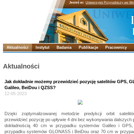
Jesteś w:
Uniwersytet Przyrodniczy we Wr
Aktualności
Instytut
Badania
Publikacje
Pracownicy
Aktualności
Jak dokładnie możemy przewidzieć pozycję satelitów GPS,
Galileo, BeiDou i QZSS?
12-05-2023
Dzięki zoptymalizowanej metodzie predykcji orbit sateli
przewidzieć pozycję po upływie 4 dni bez wykonywania dalszych
dokładnością 40 cm w przypadku systemów Galileo i GPS
przypadku systemów GLONASS i BeiDou oraz 70 cm w przyp