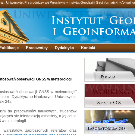
 w:
Uniwersytet Przyrodniczy we Wrocławiu
»
Instytut Geodezji i Geoinformatyki
» Aktualno
Publikacje
Pracownicy
Dydaktyka
Kontakt
zastosowań obserwacji GNSS w meteorologii
 zastosowań obserwacji GNSS w meteorologii"
trum Dydaktyczno-Naukowym Uniwersytetu
zki 24a.
stkim do pracowników naukowych, studentów
jących się teledetekcją atmosfery, a jej cel to
 w meteorologii.
 warsztatów, zaproszonych referatów oraz