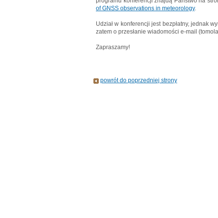
programu konferencji znajdą Państwo na str
of GNSS observations in meteorology
.
Udział w konferencji jest bezpłatny, jednak w
zatem o przesłanie wiadomości e-mail (tomola
Zapraszamy!
powrót do poprzedniej strony