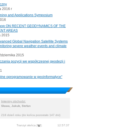
iczny
 2016 r
oning and Applications Symposium
2016
rkshop ON RECENT GEODYNAMICS OF THE
ENT AREAS
a 2015
ced Global Navigation Satellite Systems
onitoring severe weather events and climate
ździernika 2015
czania pozycji we współczesnej geodezji i
11
"Wolne oprogramowanie w geoinformatyce"
Imieniny obchodzi:
Sława, Jakub, Stefan
218 dzień roku (do końca pozostało 147 dni)
Tranzyt słońca [
]:
12:57:37