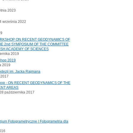
etnia 2023
 września 2022
19
ORKSHOP ON RECENT GEODYNAMICS OF
E 2nd SYMPOSIUM OF THE COMMITTEE
ISH ACADEMY OF SCIENCES
ernika 2019
shop 2019
a 2019
odezji im. Jacka Rajmana
a 2017
kshop - ON RECENT GEODYNAMICS OF THE
ENT AREAS
8 października 2017
jum Fotogrametryczne | Fotogrametria dla
2016