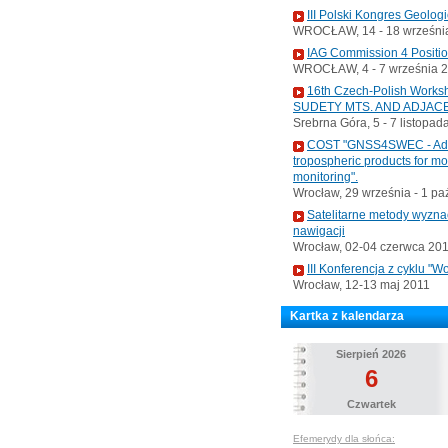
III Polski Kongres Geolog
WROCŁAW, 14 - 18 września
IAG Commission 4 Positi
WROCŁAW, 4 - 7 września 
16th Czech-Polish Wo
SUDETY MTS. AND ADJAC
Srebrna Góra, 5 - 7 listopad
COST "GNSS4SWEC - Advan
tropospheric products for m
monitoring".
Wrocław, 29 września - 1 pa
Satelitarne metody wyzna
nawigacji
Wrocław, 02-04 czerwca 20
III Konferencja z cyklu 
Wrocław, 12-13 maj 2011
Kartka z kalendarza
Sierpień 2026
6
Czwartek
Efemerydy dla słońca: