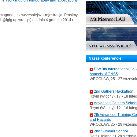
onie
Workshop on tomography and applications
ymagana jest wcześniejsza rejestracja. Prosimy
b@igig.up.wroc.pl) do dnia 4 grudnia 2014 r.
Nasze konferencje
ESA 9th International Col
Aspects of GNSS
WROCŁAW, 25 - 27 wrześni
2nd Gathers Hackathon
Rzym (Włochy), 17 - 18 lute
Advanced Gathers Schoo
Rzym (Włochy), 12 - 16 lute
2th Advanced Training C
and Hazards
WROCŁAW, 25 - 29 wrześni
2nd Summer School
Delft (Holandia), 28 sierpni