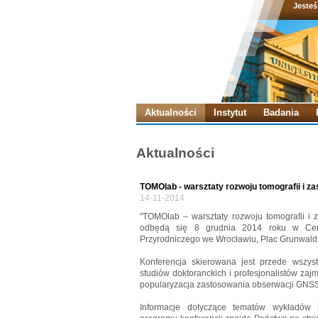
Jesteś
Aktualności
Instytut
Badania
Aktualności
TOMOlab - warsztaty rozwoju tomografii i 
14-11-2014
"TOMOlab – warsztaty rozwoju tomografii i
odbędą się 8 grudnia 2014 roku w Cen
Przyrodniczego we Wrocławiu, Plac Grunwald
Konferencja skierowana jest przede wszy
studiów doktoranckich i profesjonalistów zajmu
popularyzacja zastosowania obserwacji GNSS
Informacje dotyczące tematów wykładów i