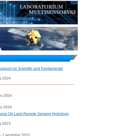
loquium on Scientific and Fundamental
a 2024
go 2024
l
go 2024
ourse On Land Remote Sensing Hydrology
a 2023
a– 1 września 2023