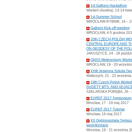
1st Gathers Hackathon
Wiedeń (Austria), 13-14 kwi
1st Summer School
WROCŁAW-RYBNIK, 19 – 24
Gathers Kick-off meeting
WROCŁAW, 4-5 grudnia 20
20th CZECH-POLISH W
CENTRAL EUROPE AND TH
ON GEODESY OF THE POL
JAKUSZYCE, 24 - 26 paździ
GNSS Meteorology Work
WROCŁAW, 19 - 20 wrześni
XXIII Jesienna Szkoła Ge
Wałbrzych, 21 - 22 wrześni
18th Czech-Polish Wor
SUDETY MTS. AND ADJAC
SZKLARSKA PORĘBA, 26 - 2
EUREF 2017 Symposium
Wrocław, 17 - 19 maj 2017
EUREF 2017 Tutorial
Wrocław, 16 maj 2017
XX Ogólnopolskie Sympoz
geoinformacji
Wrocław, 19 - 21 września 